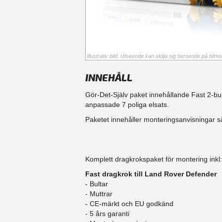
Illustrativ bild. Utseende kan skilja sig beroende på bilmod
INNEHÅLL
Gör-Det-Själv paket innehållande Fast 2-bul
anpassade 7 poliga elsats.
Paketet innehåller monteringsanvisningar så
Komplett dragkrokspaket för montering inkl:
Fast dragkrok till Land Rover Defender
- Bultar
- Muttrar
- CE-märkt och EU godkänd
​- 5 års garanti