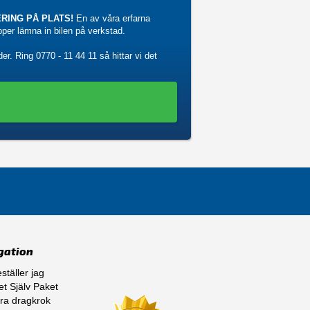
RING PÅ PLATS!
En av våra erfarna
ipper lämna in bilen på verkstad.
der. Ring
0770 - 11 44 11
så hittar vi det
gation
ställer jag
t Själv Paket
ra dragkrok