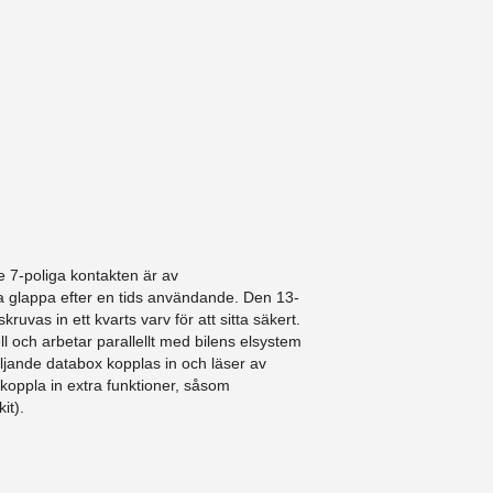
 7-poliga kontakten är av
a glappa efter en tids användande. Den 13-
ruvas in ett kvarts varv för att sitta säkert.
l och arbetar parallellt med bilens elsystem
ljande databox kopplas in och läser av
 koppla in extra funktioner, såsom
it).