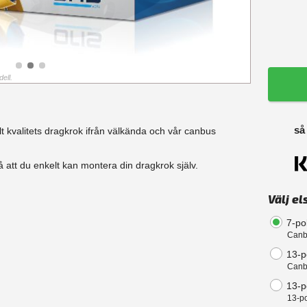
ell.
så
t kvalitets dragkrok ifrån välkända och vår canbus
 att du enkelt kan montera din dragkrok själv.
Välj el
7-po
Canb
13-p
Canb
13-po
13-po