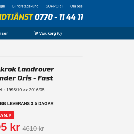
ogin
Bli företagskund
SUPPORT
Om oss
NDTJÄNST
0770 - 11 44 11
nser
Varukorg (
0
)
krok Landrover
nder Oris - Fast
ll:
1995/10 >> 2016/05
BB LEVERANS 3-5 DAGAR
ANJ!
5 kr
4610 kr