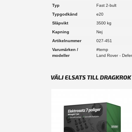
Typ
Fast 2-bult
Typgodkänd
e20
Släpvikt
3500 kg
Kapning
Nej
Artikelnummer
027-451
Varumärken /
#temp
modeller
Land Rover - Defe
VÄLJ ELSATS TILL DRAGKRO