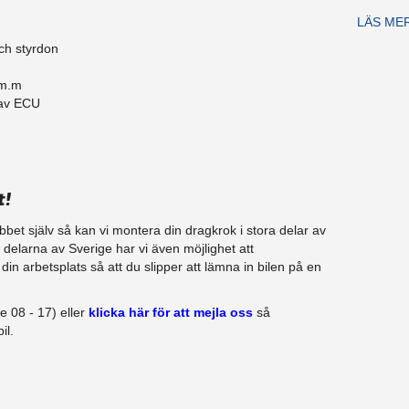
LÄS ME
ch styrdon
 m.m
 av ECU
t!
jobbet själv så kan vi montera din dragkrok i stora delar av
ra delarna av Sverige har vi även möjlighet att
in arbetsplats så att du slipper att lämna in bilen på en
e 08 - 17) eller
klicka här för att mejla oss
så
il.