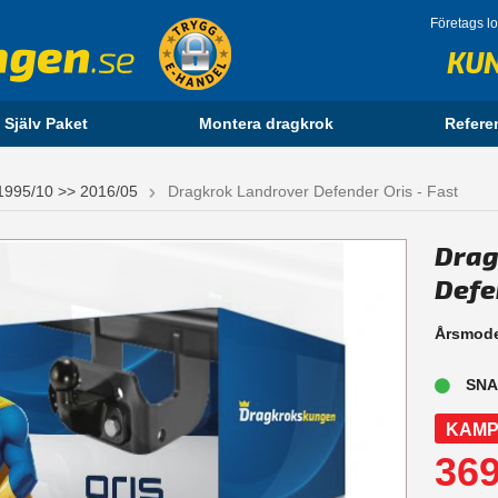
Företags l
KU
 Själv Paket
Montera dragkrok
Refere
1995/10 >> 2016/05
Dragkrok Landrover Defender Oris - Fast
Drag
Defe
Årsmode
SNA
KAMP
369