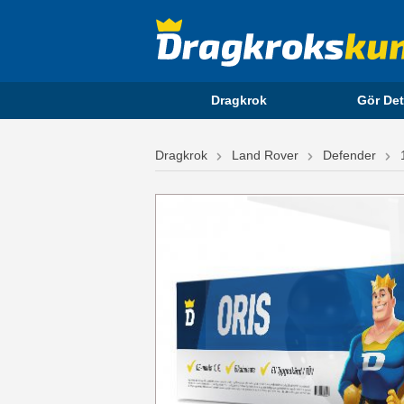
Dragkrok
Gör Det
Dragkrok
Land Rover
Defender