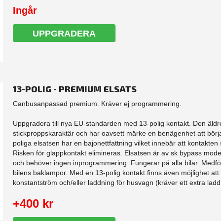
Ingår
UPPGRADERA
13-POLIG - PREMIUM ELSATS
Canbusanpassad premium. Kräver ej programmering.
Uppgradera till nya EU-standarden med 13-polig kontakt. Den äldre
stickproppskaraktär och har oavsett märke en benägenhet att börj
poliga elsatsen har en bajonettfattning vilket innebär att kontakten sk
Risken för glappkontakt elimineras. Elsatsen är av sk bypass model
och behöver ingen inprogrammering. Fungerar på alla bilar. Medfö
bilens baklampor. Med en 13-polig kontakt finns även möjlighet att
konstantström och/eller laddning för husvagn (kräver ett extra laddk
+400 kr