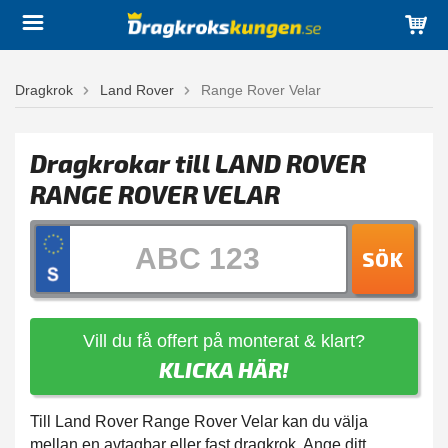
Dragkrok
Land Rover
Range Rover Velar
Dragkrokar till LAND ROVER
RANGE ROVER VELAR
SÖK
Vill du få offert på monterat & klart?
KLICKA HÄR!
Till Land Rover Range Rover Velar kan du välja
mellan en avtagbar eller fast dragkrok. Ange ditt