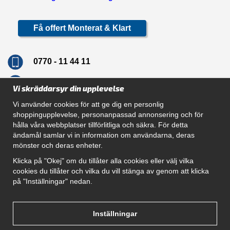
Få offert Monterat & Klart
0770 - 11 44 11
info@dragkrokskungen.se
Vi skräddarsyr din upplevelse
Vi använder cookies för att ge dig en personlig
shoppingupplevelse, personanpassad annonsering och för
hålla våra webbplatser tillförlitliga och säkra. För detta
Navigation
ändamål samlar vi in information om användarna, deras
mönster och deras enheter.
Hur beställer jag
Gör Det Själv Paket
Klicka på "Okej" om du tillåter alla cookies eller välj vilka
Montera dragkrok
cookies du tillåter och vilka du vill stänga av genom att klicka
SUPPORT
på "Inställningar" nedan.
Referenser
Villkor
Om oss
Inställningar