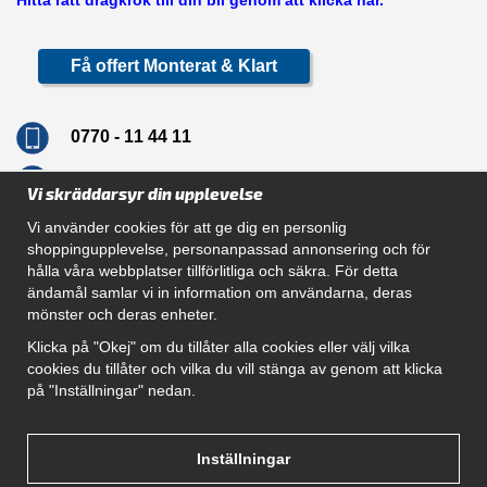
Hitta rätt dragkrok till din bil genom att klicka här.
Få offert Monterat & Klart
0770 - 11 44 11
info@dragkrokskungen.se
Vi skräddarsyr din upplevelse
Vi använder cookies för att ge dig en personlig
shoppingupplevelse, personanpassad annonsering och för
hålla våra webbplatser tillförlitliga och säkra. För detta
Navigation
ändamål samlar vi in information om användarna, deras
mönster och deras enheter.
Hur beställer jag
Gör Det Själv Paket
Klicka på "Okej" om du tillåter alla cookies eller välj vilka
Montera dragkrok
cookies du tillåter och vilka du vill stänga av genom att klicka
SUPPORT
på "Inställningar" nedan.
Referenser
Villkor
Om oss
Inställningar