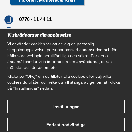
Få offert Monterat & Klart
0770 - 11 44 11
info@dragkrokskungen.se
Vi skräddarsyr din upplevelse
Vi använder cookies för att ge dig en personlig
shoppingupplevelse, personanpassad annonsering och för
hålla våra webbplatser tillförlitliga och säkra. För detta
Navigation
ändamål samlar vi in information om användarna, deras
mönster och deras enheter.
Hur beställer jag
Gör Det Själv Paket
Klicka på "Okej" om du tillåter alla cookies eller välj vilka
Montera dragkrok
cookies du tillåter och vilka du vill stänga av genom att klicka
SUPPORT
på "Inställningar" nedan.
Referenser
Villkor
Om oss
Inställningar
Endast nödvändiga