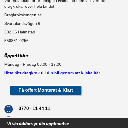
Vårt huvudkontor är beläget i Halmstad men vi levererar
dragkrokar över hela landet.
Dragkrokskungen.se
Svartalundsvägen 6
302 35 Halmstad
556861-0256
Öppettider
Måndag - Fredag 08.00 - 17.00
Hitta rätt dragkrok till din bil genom att klicka här.
Få offert Monterat & Klart
0770 - 11 44 11
info@dragkrokskungen.se
Vi skräddarsyr din upplevelse