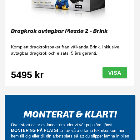
Dragkrok avtagbar Mazda 2 - Brink
Komplett dragkrokspaket från välkända Brink. Inklusive
avtagbar dragkrok och elsats. 5 års garanti.
5495 kr
VISA
MONTERAT & KLART!
Över stora delar av landet erbjuder vi vår populära tjänst
MONTERING PÅ PLATS!
En av våra erfarna tekniker kommer
hem till dig eller till din arbetsplats så att du slipper lämna in bilen