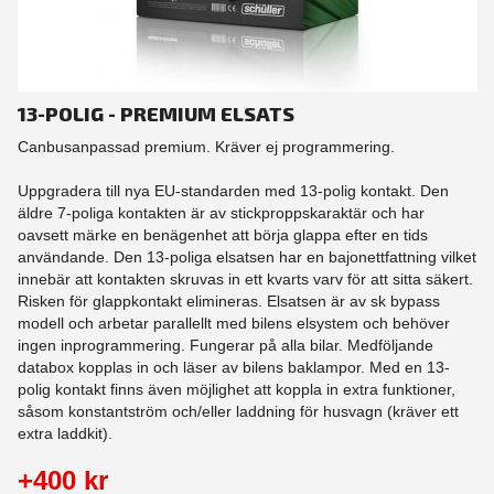
13-POLIG - PREMIUM ELSATS
Canbusanpassad premium. Kräver ej programmering.
Uppgradera till nya EU-standarden med 13-polig kontakt. Den
äldre 7-poliga kontakten är av stickproppskaraktär och har
oavsett märke en benägenhet att börja glappa efter en tids
användande. Den 13-poliga elsatsen har en bajonettfattning vilket
innebär att kontakten skruvas in ett kvarts varv för att sitta säkert.
Risken för glappkontakt elimineras. Elsatsen är av sk bypass
modell och arbetar parallellt med bilens elsystem och behöver
ingen inprogrammering. Fungerar på alla bilar. Medföljande
databox kopplas in och läser av bilens baklampor. Med en 13-
polig kontakt finns även möjlighet att koppla in extra funktioner,
såsom konstantström och/eller laddning för husvagn (kräver ett
extra laddkit).
+400 kr