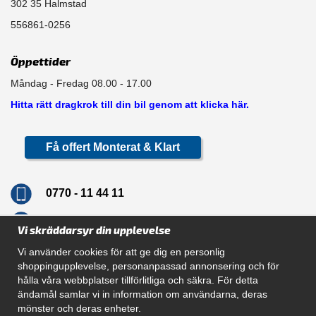
302 35 Halmstad
556861-0256
Öppettider
Måndag - Fredag 08.00 - 17.00
Hitta rätt dragkrok till din bil genom att klicka här.
Få offert Monterat & Klart
0770 - 11 44 11
info@dragkrokskungen.se
Vi skräddarsyr din upplevelse
Vi använder cookies för att ge dig en personlig
shoppingupplevelse, personanpassad annonsering och för
hålla våra webbplatser tillförlitliga och säkra. För detta
Navigation
ändamål samlar vi in information om användarna, deras
mönster och deras enheter.
Hur beställer jag