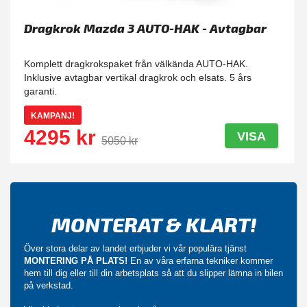
Dragkrok Mazda 3 AUTO-HAK - Avtagbar
Komplett dragkrokspaket från välkända AUTO-HAK.
Inklusive avtagbar vertikal dragkrok och elsats. 5 års
garanti.
KAMPANJ!
4295 kr
VISA
5050 kr
MONTERAT & KLART!
Över stora delar av landet erbjuder vi vår populära tjänst
MONTERING PÅ PLATS!
En av våra erfarna tekniker kommer
hem till dig eller till din arbetsplats så att du slipper lämna in bilen
på verkstad.