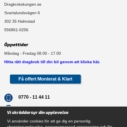
Dragkrokskungen.se
Svartalundsvägen 6
302 35 Halmstad
556861-0256
Öppettider
Måndag - Fredag 08.00 - 17.00
Hitta rätt dragkrok till din bil genom att klicka här.
Få offert Monterat & Klart
0770 - 11 44 11
info@dragkrokskungen.se
Vi skräddarsyr din upplevelse
Vi använder cookies för att ge dig en personlig
shoppingupplevelse, personanpassad annonsering och för