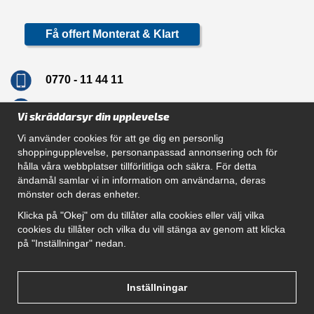
Få offert Monterat & Klart
0770 - 11 44 11
info@dragkrokskungen.se
Vi skräddarsyr din upplevelse
Vi använder cookies för att ge dig en personlig
shoppingupplevelse, personanpassad annonsering och för
hålla våra webbplatser tillförlitliga och säkra. För detta
Navigation
ändamål samlar vi in information om användarna, deras
mönster och deras enheter.
Hur beställer jag
Gör Det Själv Paket
Klicka på "Okej" om du tillåter alla cookies eller välj vilka
Montera dragkrok
cookies du tillåter och vilka du vill stänga av genom att klicka
SUPPORT
på "Inställningar" nedan.
Referenser
Villkor
Om oss
Inställningar