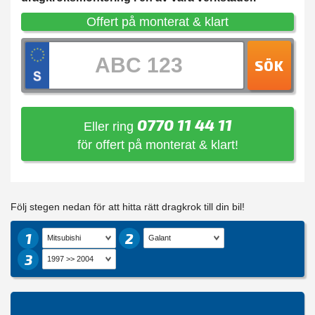
Offert på monterat & klart
SÖK
0770 11 44 11
Eller ring
för offert på monterat & klart!
Följ stegen nedan för att hitta rätt dragkrok till din bil!
1
2
3