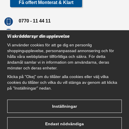
Få offert Monterat & Klart
0770 - 11 44 11
info@dragkrokskungen.se
Vi skräddarsyr din upplevelse
Vi använder cookies för att ge dig en personlig
shoppingupplevelse, personanpassad annonsering och för
hålla våra webbplatser tillförlitliga och säkra. För detta
Navigation
ändamål samlar vi in information om användarna, deras
mönster och deras enheter.
Hur beställer jag
Gör Det Själv Paket
Klicka på "Okej" om du tillåter alla cookies eller välj vilka
Montera dragkrok
cookies du tillåter och vilka du vill stänga av genom att klicka
SUPPORT
på "Inställningar" nedan.
Referenser
Villkor
Om oss
Inställningar
Endast nödvändiga