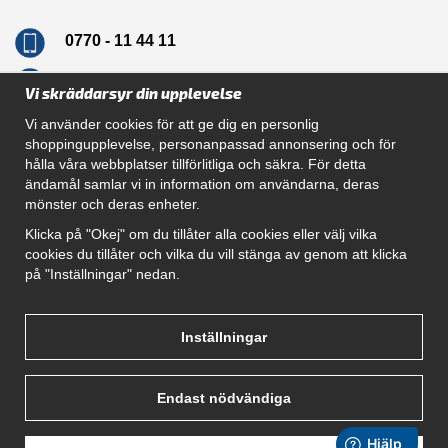
0770 - 11 44 11
info@dragkrokskungen.se
Vi skräddarsyr din upplevelse
Vi använder cookies för att ge dig en personlig
shoppingupplevelse, personanpassad annonsering och för
hålla våra webbplatser tillförlitliga och säkra. För detta
Navigation
ändamål samlar vi in information om användarna, deras
mönster och deras enheter.
Hur beställer jag
Gör Det Själv Paket
Klicka på "Okej" om du tillåter alla cookies eller välj vilka
Montera dragkrok
cookies du tillåter och vilka du vill stänga av genom att klicka
SUPPORT
på "Inställningar" nedan.
Referenser
Villkor
Om oss
Inställningar
Endast nödvändiga