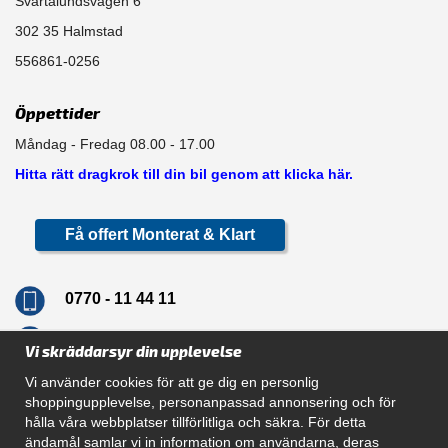
Svartalundsvägen 6
302 35 Halmstad
556861-0256
Öppettider
Måndag - Fredag 08.00 - 17.00
Hitta rätt dragkrok till din bil genom att klicka här.
Få offert Monterat & Klart
0770 - 11 44 11
info@dragkrokskungen.se
Vi skräddarsyr din upplevelse
Vi använder cookies för att ge dig en personlig
shoppingupplevelse, personanpassad annonsering och för
hålla våra webbplatser tillförlitliga och säkra. För detta
Navigation
ändamål samlar vi in information om användarna, deras