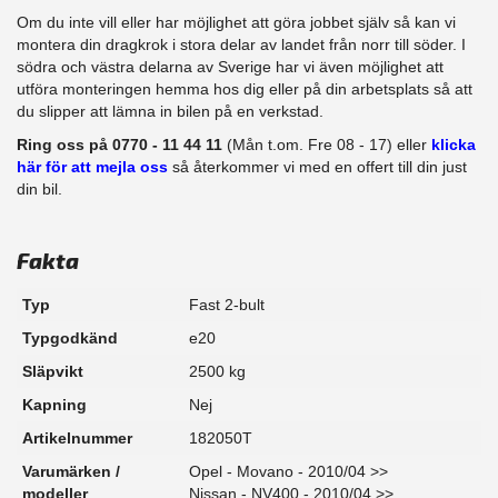
Om du inte vill eller har möjlighet att göra jobbet själv så kan vi
montera din dragkrok i stora delar av landet från norr till söder. I
södra och västra delarna av Sverige har vi även möjlighet att
​utföra monteringen hemma hos dig eller på din arbetsplats så att
du slipper att lämna in bilen på en verkstad.
Ring oss på 0770 - 11 44 11
(Mån t.om. Fre 08 - 17) eller
klicka
här för att mejla oss
så återkommer vi med en offert till din just
din bil.
Fakta
Typ
Fast 2-bult
Typgodkänd
e20
Släpvikt
2500 kg
Kapning
Nej
Artikelnummer
182050T
Varumärken /
Opel - Movano - 2010/04 >>
modeller
Nissan - NV400 - 2010/04 >>