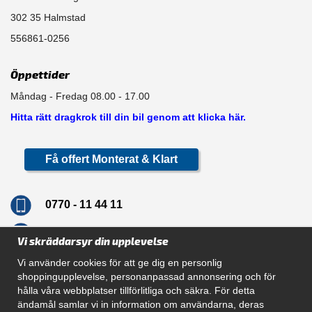
302 35 Halmstad
556861-0256
Öppettider
Måndag - Fredag 08.00 - 17.00
Hitta rätt dragkrok till din bil genom att klicka här.
Få offert Monterat & Klart
0770 - 11 44 11
info@dragkrokskungen.se
Vi skräddarsyr din upplevelse
Vi använder cookies för att ge dig en personlig
shoppingupplevelse, personanpassad annonsering och för
hålla våra webbplatser tillförlitliga och säkra. För detta
Navigation
ändamål samlar vi in information om användarna, deras