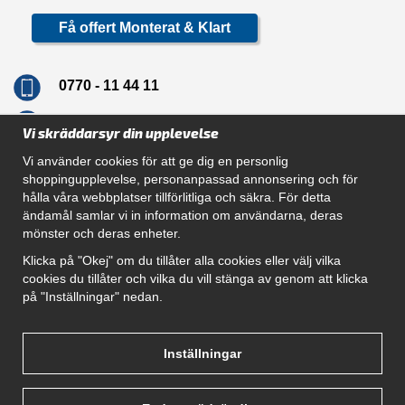
Få offert Monterat & Klart
0770 - 11 44 11
info@dragkrokskungen.se
Vi skräddarsyr din upplevelse
Vi använder cookies för att ge dig en personlig
shoppingupplevelse, personanpassad annonsering och för
hålla våra webbplatser tillförlitliga och säkra. För detta
Navigation
ändamål samlar vi in information om användarna, deras
mönster och deras enheter.
Hur beställer jag
Gör Det Själv Paket
Klicka på "Okej" om du tillåter alla cookies eller välj vilka
Montera dragkrok
cookies du tillåter och vilka du vill stänga av genom att klicka
SUPPORT
på "Inställningar" nedan.
Referenser
Villkor
Om oss
Inställningar