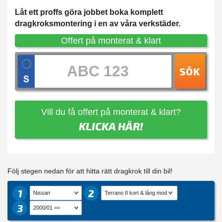
Låt ett proffs göra jobbet boka komplett
dragkroksmontering i en av våra verkstäder.
Offert på monterat & klart
SÖK
Vill du få offert på monterat & klart?
KLICKA HÄR!
Följ stegen nedan för att hitta rätt dragkrok till din bil!
1
2
3