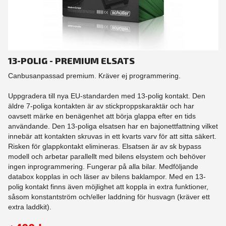
13-POLIG - PREMIUM ELSATS
Canbusanpassad premium. Kräver ej programmering.
Uppgradera till nya EU-standarden med 13-polig kontakt. Den
äldre 7-poliga kontakten är av stickproppskaraktär och har
oavsett märke en benägenhet att börja glappa efter en tids
användande. Den 13-poliga elsatsen har en bajonettfattning vilket
innebär att kontakten skruvas in ett kvarts varv för att sitta säkert.
Risken för glappkontakt elimineras. Elsatsen är av sk bypass
modell och arbetar parallellt med bilens elsystem och behöver
ingen inprogrammering. Fungerar på alla bilar. Medföljande
databox kopplas in och läser av bilens baklampor. Med en 13-
polig kontakt finns även möjlighet att koppla in extra funktioner,
såsom konstantström och/eller laddning för husvagn (kräver ett
extra laddkit).