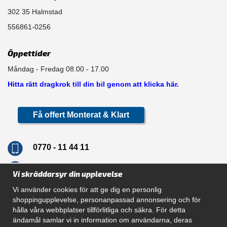
302 35 Halmstad
556861-0256
Öppettider
Måndag - Fredag 08.00 - 17.00
Hitta rätt dragkrok till din bil genom att klicka här.
Få offert Monterat & Klart
0770 - 11 44 11
info@dragkrokskungen.se
Vi skräddarsyr din upplevelse
Vi använder cookies för att ge dig en personlig
shoppingupplevelse, personanpassad annonsering och för
hålla våra webbplatser tillförlitliga och säkra. För detta
Navigation
ändamål samlar vi in information om användarna, deras