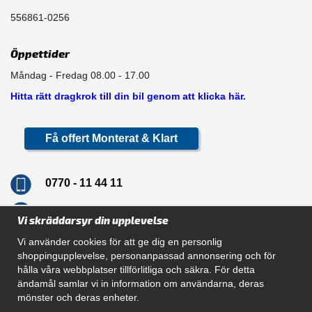
556861-0256
Öppettider
Måndag - Fredag 08.00 - 17.00
Hitta rätt dragkrok till din bil genom att klicka här.
Få offert Monterat & Klart
0770 - 11 44 11
info@dragkrokskungen.se
Vi skräddarsyr din upplevelse
Vi använder cookies för att ge dig en personlig
shoppingupplevelse, personanpassad annonsering och för
hålla våra webbplatser tillförlitliga och säkra. För detta
Navigation
ändamål samlar vi in information om användarna, deras
mönster och deras enheter.
Hur beställer jag