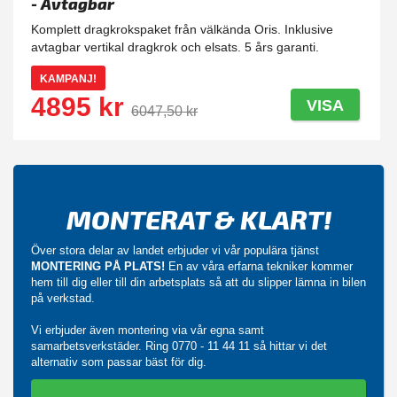
- Avtagbar
Komplett dragkrokspaket från välkända Oris. Inklusive
avtagbar vertikal dragkrok och elsats. 5 års garanti.
KAMPANJ!
4895 kr
VISA
6047,50 kr
MONTERAT & KLART!
Över stora delar av landet erbjuder vi vår populära tjänst
MONTERING PÅ PLATS!
En av våra erfarna tekniker kommer
hem till dig eller till din arbetsplats så att du slipper lämna in bilen
på verkstad.
Vi erbjuder även montering via vår egna samt
samarbetsverkstäder. Ring
0770 - 11 44 11
så hittar vi det
alternativ som passar bäst för dig.