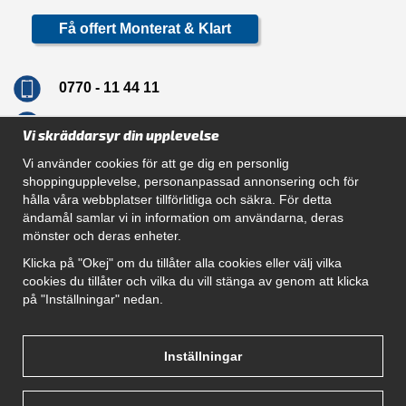
Få offert Monterat & Klart
0770 - 11 44 11
info@dragkrokskungen.se
Vi skräddarsyr din upplevelse
Vi använder cookies för att ge dig en personlig
shoppingupplevelse, personanpassad annonsering och för
hålla våra webbplatser tillförlitliga och säkra. För detta
Navigation
ändamål samlar vi in information om användarna, deras
mönster och deras enheter.
Hur beställer jag
Gör Det Själv Paket
Klicka på "Okej" om du tillåter alla cookies eller välj vilka
Montera dragkrok
cookies du tillåter och vilka du vill stänga av genom att klicka
SUPPORT
på "Inställningar" nedan.
Referenser
Villkor
Om oss
Inställningar