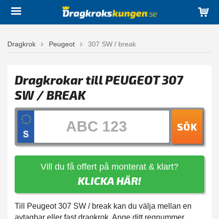
Dragkrok
Peugeot
307 SW / break
Dragkrokar till PEUGEOT 307
SW / BREAK
SÖK
Vill du få offert på monterat & klart?
KLICKA HÄR!
Till Peugeot 307 SW / break kan du välja mellan en
avtagbar eller fast dragkrok. Ange ditt regnummer