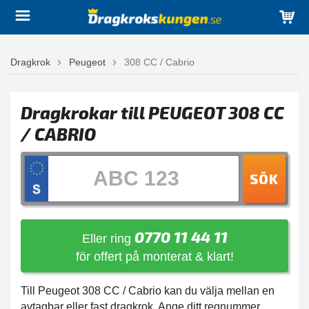
Dragkrok
Peugeot
308 CC / Cabrio
Dragkrokar till PEUGEOT 308 CC
/ CABRIO
SÖK
0770 11 44 11
Eller ring
för offert på monterat & klart!
Till Peugeot 308 CC / Cabrio kan du välja mellan en
avtagbar eller fast dragkrok. Ange ditt regnummer