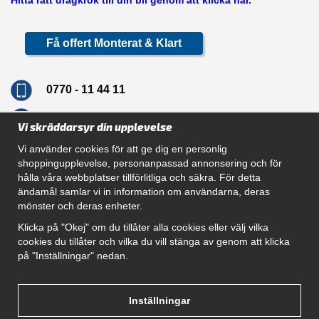
Hitta rätt dragkrok till din bil genom att klicka här.
Få offert Monterat & Klart
0770 - 11 44 11
info@dragkrokskungen.se
Vi skräddarsyr din upplevelse
Vi använder cookies för att ge dig en personlig
shoppingupplevelse, personanpassad annonsering och för
hålla våra webbplatser tillförlitliga och säkra. För detta
Navigation
ändamål samlar vi in information om användarna, deras
mönster och deras enheter.
Hur beställer jag
Gör Det Själv Paket
Klicka på "Okej" om du tillåter alla cookies eller välj vilka
Montera dragkrok
cookies du tillåter och vilka du vill stänga av genom att klicka
SUPPORT
på "Inställningar" nedan.
Referenser
Villkor
Om oss
Inställningar