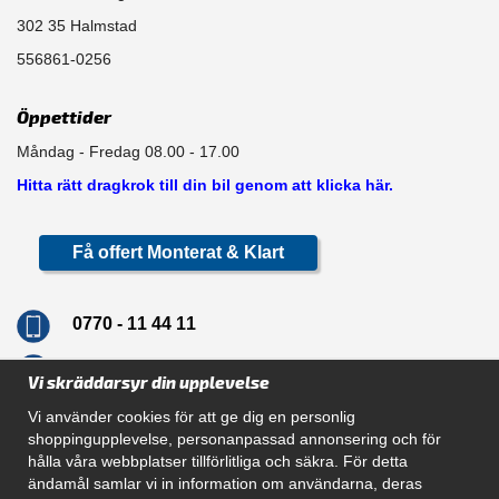
302 35 Halmstad
556861-0256
Öppettider
Måndag - Fredag 08.00 - 17.00
Hitta rätt dragkrok till din bil genom att klicka här.
Få offert Monterat & Klart
0770 - 11 44 11
info@dragkrokskungen.se
Vi skräddarsyr din upplevelse
Vi använder cookies för att ge dig en personlig
shoppingupplevelse, personanpassad annonsering och för
hålla våra webbplatser tillförlitliga och säkra. För detta
Navigation
ändamål samlar vi in information om användarna, deras