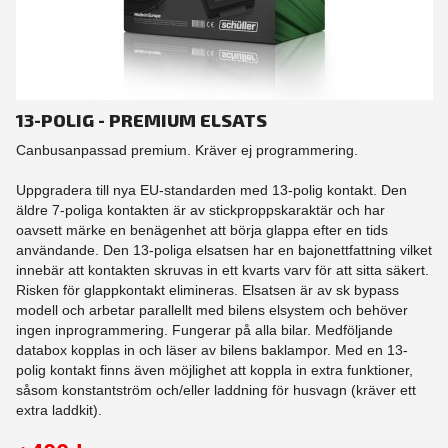
13-POLIG - PREMIUM ELSATS
Canbusanpassad premium. Kräver ej programmering.
Uppgradera till nya EU-standarden med 13-polig kontakt. Den
äldre 7-poliga kontakten är av stickproppskaraktär och har
oavsett märke en benägenhet att börja glappa efter en tids
användande. Den 13-poliga elsatsen har en bajonettfattning vilket
innebär att kontakten skruvas in ett kvarts varv för att sitta säkert.
Risken för glappkontakt elimineras. Elsatsen är av sk bypass
modell och arbetar parallellt med bilens elsystem och behöver
ingen inprogrammering. Fungerar på alla bilar. Medföljande
databox kopplas in och läser av bilens baklampor. Med en 13-
polig kontakt finns även möjlighet att koppla in extra funktioner,
såsom konstantström och/eller laddning för husvagn (kräver ett
extra laddkit).