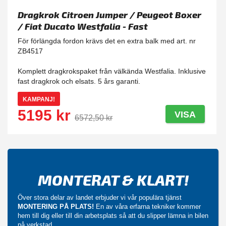
Dragkrok Citroen Jumper / Peugeot Boxer
/ Fiat Ducato Westfalia - Fast
För förlängda fordon krävs det en extra balk med art. nr
ZB4517
Komplett dragkrokspaket från välkända Westfalia. Inklusive
fast dragkrok och elsats. 5 års garanti.
KAMPANJ!
5195 kr
VISA
6572,50 kr
MONTERAT & KLART!
Över stora delar av landet erbjuder vi vår populära tjänst
MONTERING PÅ PLATS!
En av våra erfarna tekniker kommer
hem till dig eller till din arbetsplats så att du slipper lämna in bilen
på verkstad.