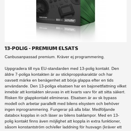
13-POLIG - PREMIUM ELSATS
Canbusanpassad premium. Kräver ej programmering.
Uppgradera till nya EU-standarden med 13-polig kontakt. Den
äldre 7-poliga kontakten är av stickproppskaraktär och har
oavsett märke en benägenhet att börja glappa efter en tids
användande. Den 13-poliga elsatsen har en bajonettfattning vilket
innebär att kontakten skruvas in ett kvarts varv för att sitta säkert.
Risken för glappkontakt elimineras. Elsatsen är av sk bypass
modell och arbetar parallellt med bilens elsystem och behöver
ingen inprogrammering. Fungerar på alla bilar. Medföljande
databox kopplas in och läser av bilens baklampor. Med en 13-
polig kontakt finns även möjlighet att koppla in extra funktioner,
såsom konstantström och/eller laddning för husvagn (kräver ett