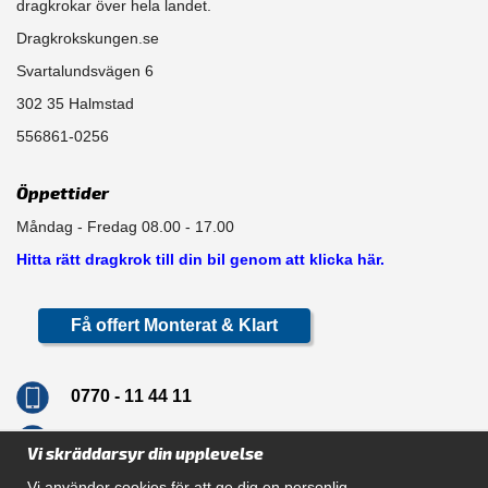
dragkrokar över hela landet.
Dragkrokskungen.se
Svartalundsvägen 6
302 35 Halmstad
556861-0256
Öppettider
Måndag - Fredag 08.00 - 17.00
Hitta rätt dragkrok till din bil genom att klicka här.
Få offert Monterat & Klart
0770 - 11 44 11
info@dragkrokskungen.se
Vi skräddarsyr din upplevelse
Vi använder cookies för att ge dig en personlig