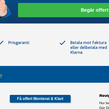
Begär offert
Prisgaranti
Betala mot faktura
eller delbetala med
Klarna
Navi
Få offert Monterat & Klart
Hur be
Gör De