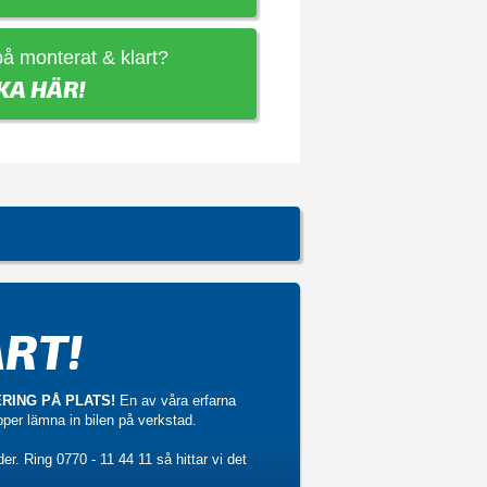
 på monterat & klart?
KA HÄR!
RT!
RING PÅ PLATS!
En av våra erfarna
ipper lämna in bilen på verkstad.
der. Ring
0770 - 11 44 11
så hittar vi det