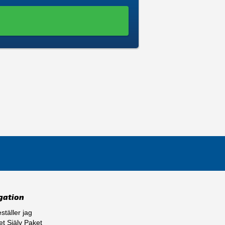
gation
ställer jag
t Själv Paket