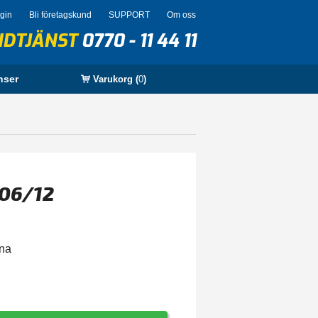
ogin
Bli företagskund
SUPPORT
Om oss
NDTJÄNST
0770 - 11 44 11
nser
Varukorg (
0
)
006/12
rna