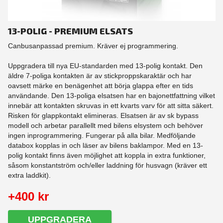
13-POLIG - PREMIUM ELSATS
Canbusanpassad premium. Kräver ej programmering.
Uppgradera till nya EU-standarden med 13-polig kontakt. Den
äldre 7-poliga kontakten är av stickproppskaraktär och har
oavsett märke en benägenhet att börja glappa efter en tids
användande. Den 13-poliga elsatsen har en bajonettfattning vilket
innebär att kontakten skruvas in ett kvarts varv för att sitta säkert.
Risken för glappkontakt elimineras. Elsatsen är av sk bypass
modell och arbetar parallellt med bilens elsystem och behöver
ingen inprogrammering. Fungerar på alla bilar. Medföljande
databox kopplas in och läser av bilens baklampor. Med en 13-
polig kontakt finns även möjlighet att koppla in extra funktioner,
såsom konstantström och/eller laddning för husvagn (kräver ett
extra laddkit).
+400 kr
UPPGRADERA