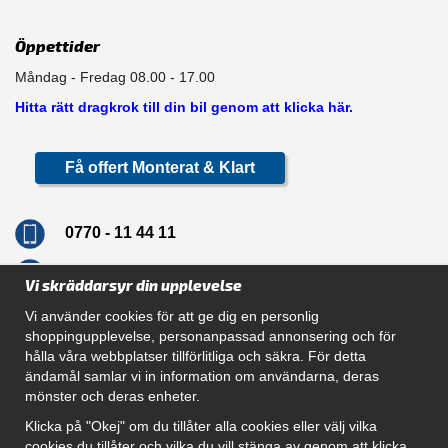
Öppettider
Måndag - Fredag 08.00 - 17.00
Hitta rätt dragkrok till din bil genom att klicka här.
Få offert Monterat & Klart
0770 - 11 44 11
info@dragkrokskungen.se
Vi skräddarsyr din upplevelse
Vi använder cookies för att ge dig en personlig
shoppingupplevelse, personanpassad annonsering och för
hålla våra webbplatser tillförlitliga och säkra. För detta
Navigation
ändamål samlar vi in information om användarna, deras
mönster och deras enheter.
Hur beställer jag
Gör Det Själv Paket
Klicka på "Okej" om du tillåter alla cookies eller välj vilka
Montera dragkrok
cookies du tillåter och vilka du vill stänga av genom att klicka