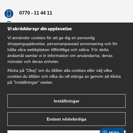
0770 - 11 44 11
info@dragkrokskungen.se
Vi skräddarsyr din upplevelse
Vi använder cookies för att ge dig en personlig
shoppingupplevelse, personanpassad annonsering och för
hålla våra webbplatser tillförlitliga och säkra. För detta
Navigation
ändamål samlar vi in information om användarna, deras
mönster och deras enheter.
Hur beställer jag
Gör Det Själv Paket
Klicka på "Okej" om du tillåter alla cookies eller välj vilka
Montera dragkrok
cookies du tillåter och vilka du vill stänga av genom att klicka
SUPPORT
på "Inställningar" nedan.
Referenser
Villkor
Om oss
Inställningar
Endast nödvändiga