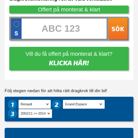
Offert på monterat & klart
SÖK
Vill du få offert på monterat & klart?
KLICKA HÄR!
Följ stegen nedan för att hitta rätt dragkrok till din bil!
1
2
3