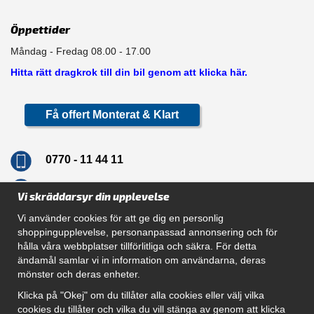
Öppettider
Måndag - Fredag 08.00 - 17.00
Hitta rätt dragkrok till din bil genom att klicka här.
Få offert Monterat & Klart
0770 - 11 44 11
info@dragkrokskungen.se
Vi skräddarsyr din upplevelse
Vi använder cookies för att ge dig en personlig
shoppingupplevelse, personanpassad annonsering och för
hålla våra webbplatser tillförlitliga och säkra. För detta
Navigation
ändamål samlar vi in information om användarna, deras
mönster och deras enheter.
Hur beställer jag
Gör Det Själv Paket
Klicka på "Okej" om du tillåter alla cookies eller välj vilka
Montera dragkrok
cookies du tillåter och vilka du vill stänga av genom att klicka