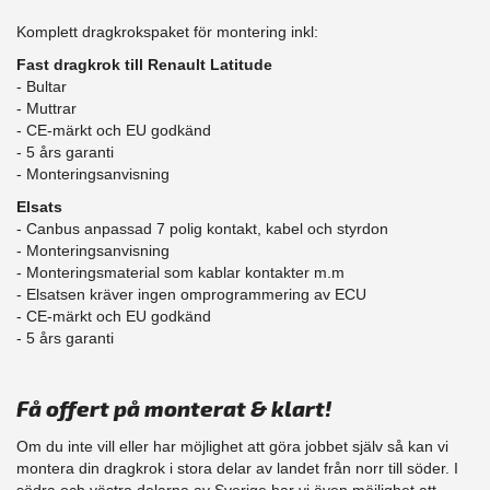
Komplett dragkrokspaket för montering inkl:
Fast dragkrok till Renault Latitude
- Bultar
- Muttrar
- CE-märkt och EU godkänd
​- 5 års garanti
- Monteringsanvisning
Elsats
- Canbus anpassad 7 polig kontakt, kabel och styrdon
- Monteringsanvisning
- Monteringsmaterial som kablar kontakter m.m
- Elsatsen kräver ingen omprogrammering av ECU
- CE-märkt och EU godkänd
​- 5 års garanti
Få offert på monterat & klart!
Om du inte vill eller har möjlighet att göra jobbet själv så kan vi
montera din dragkrok i stora delar av landet från norr till söder. I
södra och västra delarna av Sverige har vi även möjlighet att