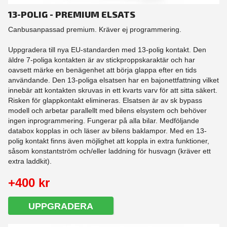
13-POLIG - PREMIUM ELSATS
Canbusanpassad premium. Kräver ej programmering.
Uppgradera till nya EU-standarden med 13-polig kontakt. Den
äldre 7-poliga kontakten är av stickproppskaraktär och har
oavsett märke en benägenhet att börja glappa efter en tids
användande. Den 13-poliga elsatsen har en bajonettfattning vilket
innebär att kontakten skruvas in ett kvarts varv för att sitta säkert.
Risken för glappkontakt elimineras. Elsatsen är av sk bypass
modell och arbetar parallellt med bilens elsystem och behöver
ingen inprogrammering. Fungerar på alla bilar. Medföljande
databox kopplas in och läser av bilens baklampor. Med en 13-
polig kontakt finns även möjlighet att koppla in extra funktioner,
såsom konstantström och/eller laddning för husvagn (kräver ett
extra laddkit).
+400 kr
UPPGRADERA