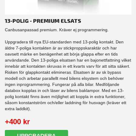
13-POLIG - PREMIUM ELSATS
Canbusanpassad premium. Kräver ej programmering.
Uppgradera till nya EU-standarden med 13-polig kontakt. Den
äldre 7-poliga kontakten är av stickproppskaraktär och har
oavsett märke en benägenhet att börja glappa efter en tids
användande. Den 13-poliga elsatsen har en bajonettfattning vilket
innebär att kontakten skruvas in ett kvarts varv för att sitta säkert.
Risken för glappkontakt elimineras. Elsatsen är av sk bypass
modell och arbetar parallellt med bilens elsystem och behöver
ingen inprogrammering. Fungerar på alla bilar. Medföljande
databox kopplas in och läser av bilens baklampor. Med en 13-
polig kontakt finns även möjlighet att koppla in extra funktioner,
såsom konstantström och/eller laddning för husvagn (kräver ett
extra laddkit).
+400 kr
UPPGRADERA