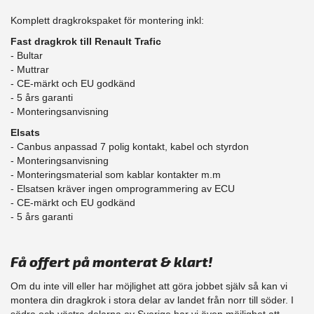
Komplett dragkrokspaket för montering inkl:
Fast dragkrok till Renault Trafic
- Bultar
- Muttrar
- CE-märkt och EU godkänd
​- 5 års garanti
- Monteringsanvisning
Elsats
- Canbus anpassad 7 polig kontakt, kabel och styrdon
- Monteringsanvisning
- Monteringsmaterial som kablar kontakter m.m
- Elsatsen kräver ingen omprogrammering av ECU
- CE-märkt och EU godkänd
​- 5 års garanti
Få offert på monterat & klart!
Om du inte vill eller har möjlighet att göra jobbet själv så kan vi
montera din dragkrok i stora delar av landet från norr till söder. I
södra och västra delarna av Sverige har vi även möjlighet att