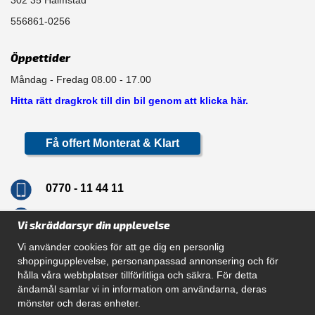
556861-0256
Öppettider
Måndag - Fredag 08.00 - 17.00
Hitta rätt dragkrok till din bil genom att klicka här.
Få offert Monterat & Klart
0770 - 11 44 11
info@dragkrokskungen.se
Vi skräddarsyr din upplevelse
Vi använder cookies för att ge dig en personlig
shoppingupplevelse, personanpassad annonsering och för
hålla våra webbplatser tillförlitliga och säkra. För detta
Navigation
ändamål samlar vi in information om användarna, deras
mönster och deras enheter.
Hur beställer jag