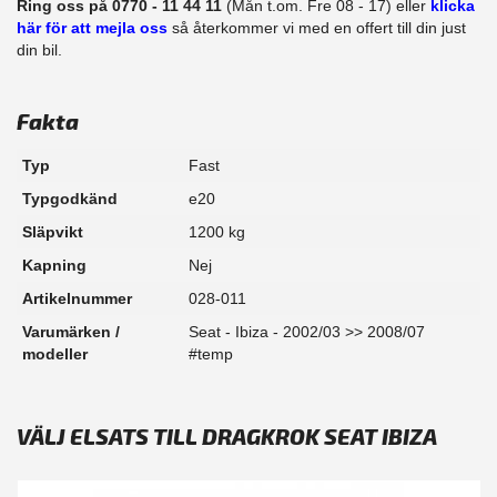
Ring oss på 0770 - 11 44 11
(Mån t.om. Fre 08 - 17) eller
klicka
här för att mejla oss
så återkommer vi med en offert till din just
din bil.
Fakta
Typ
Fast
Typgodkänd
e20
Släpvikt
1200 kg
Kapning
Nej
Artikelnummer
028-011
Varumärken /
Seat - Ibiza - 2002/03 >> 2008/07
modeller
#temp
VÄLJ ELSATS TILL DRAGKROK SEAT IBIZA