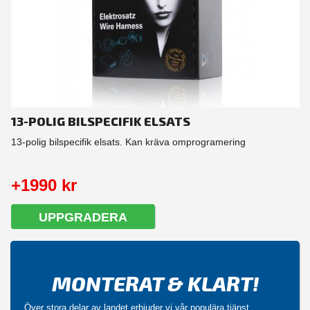
13-POLIG BILSPECIFIK ELSATS
13-polig bilspecifik elsats. Kan kräva omprogramering
+1990 kr
UPPGRADERA
MONTERAT & KLART!
Över stora delar av landet erbjuder vi vår populära tjänst