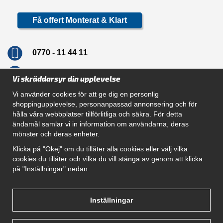
Få offert Monterat & Klart
0770 - 11 44 11
info@dragkrokskungen.se
Vi skräddarsyr din upplevelse
Vi använder cookies för att ge dig en personlig
shoppingupplevelse, personanpassad annonsering och för
hålla våra webbplatser tillförlitliga och säkra. För detta
Navigation
ändamål samlar vi in information om användarna, deras
mönster och deras enheter.
Hur beställer jag
Gör Det Själv Paket
Klicka på "Okej" om du tillåter alla cookies eller välj vilka
Montera dragkrok
cookies du tillåter och vilka du vill stänga av genom att klicka
SUPPORT
på "Inställningar" nedan.
Referenser
Villkor
Om oss
Inställningar