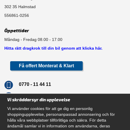
302 35 Halmstad
556861-0256
Öppettider
Måndag - Fredag 08.00 - 17.00
Hitta rätt dragkrok till din bil genom att klicka här.
Få offert Monterat & Klart
0770 - 11 44 11
info@dragkrokskungen.se
Vi skräddarsyr din upplevelse
Vi använder cookies för att ge dig en personlig
shoppingupplevelse, personanpassad annonsering och för
hålla våra webbplatser tillförlitliga och säkra. För detta
Navigation
ändamål samlar vi in information om användarna, deras