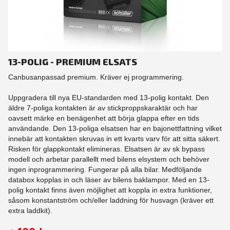
13-POLIG - PREMIUM ELSATS
Canbusanpassad premium. Kräver ej programmering.
Uppgradera till nya EU-standarden med 13-polig kontakt. Den
äldre 7-poliga kontakten är av stickproppskaraktär och har
oavsett märke en benägenhet att börja glappa efter en tids
användande. Den 13-poliga elsatsen har en bajonettfattning vilket
innebär att kontakten skruvas in ett kvarts varv för att sitta säkert.
Risken för glappkontakt elimineras. Elsatsen är av sk bypass
modell och arbetar parallellt med bilens elsystem och behöver
ingen inprogrammering. Fungerar på alla bilar. Medföljande
databox kopplas in och läser av bilens baklampor. Med en 13-
polig kontakt finns även möjlighet att koppla in extra funktioner,
såsom konstantström och/eller laddning för husvagn (kräver ett
extra laddkit).