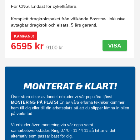
För CNG. Endast för cykelhållare.
Komplett dragkrokspaket från välkända Bosstow. Inklusive
avtagbar dragkrok och elsats. 5 års garanti.
KAMPANJ!
6595 kr
VISA
9100 kr
MONTERAT & KLART!
Över stora delar av landet erbjuder vi vår populära tjänst
MONTERING PÅ PLATS!
En av våra erfarna tekniker kommer
hem till dig eller till din arbetsplats så att du slipper lämna in bilen
på verkstad.
Vi erbjuder även montering via vår egna samt
samarbetsverkstäder. Ring
0770 - 11 44 11
så hittar vi det
alternativ som passar bäst för dig.