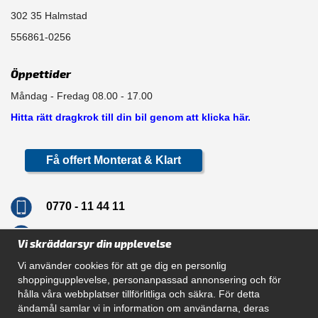
302 35 Halmstad
556861-0256
Öppettider
Måndag - Fredag 08.00 - 17.00
Hitta rätt dragkrok till din bil genom att klicka här.
Få offert Monterat & Klart
0770 - 11 44 11
info@dragkrokskungen.se
Vi skräddarsyr din upplevelse
Vi använder cookies för att ge dig en personlig
shoppingupplevelse, personanpassad annonsering och för
hålla våra webbplatser tillförlitliga och säkra. För detta
Navigation
ändamål samlar vi in information om användarna, deras