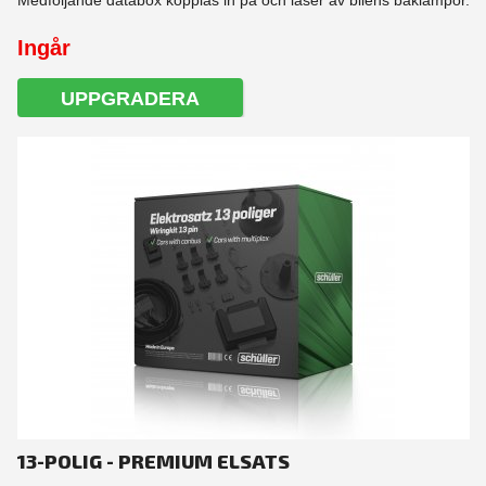
Medföljande databox kopplas in på och läser av bilens baklampor.
Ingår
UPPGRADERA
13-POLIG - PREMIUM ELSATS