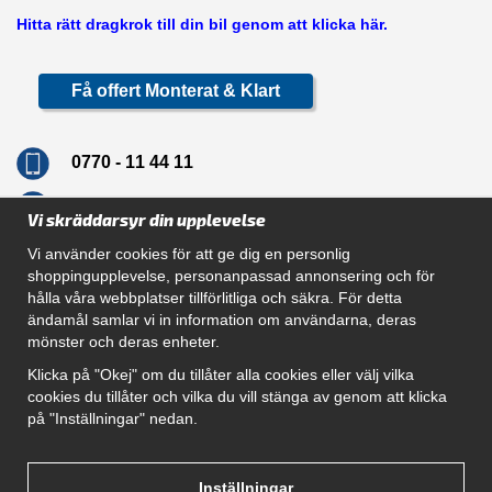
Hitta rätt dragkrok till din bil genom att klicka här.
Få offert Monterat & Klart
0770 - 11 44 11
info@dragkrokskungen.se
Vi skräddarsyr din upplevelse
Vi använder cookies för att ge dig en personlig
shoppingupplevelse, personanpassad annonsering och för
hålla våra webbplatser tillförlitliga och säkra. För detta
Navigation
ändamål samlar vi in information om användarna, deras
mönster och deras enheter.
Hur beställer jag
Gör Det Själv Paket
Klicka på "Okej" om du tillåter alla cookies eller välj vilka
Montera dragkrok
cookies du tillåter och vilka du vill stänga av genom att klicka
SUPPORT
på "Inställningar" nedan.
Referenser
Villkor
Om oss
Inställningar