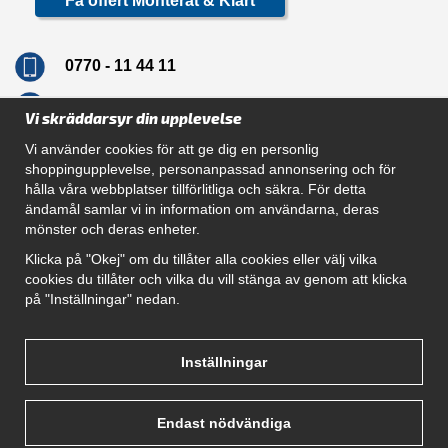
Få offert Monterat & Klart
0770 - 11 44 11
info@dragkrokskungen.se
Vi skräddarsyr din upplevelse
Vi använder cookies för att ge dig en personlig
shoppingupplevelse, personanpassad annonsering och för
hålla våra webbplatser tillförlitliga och säkra. För detta
Navigation
ändamål samlar vi in information om användarna, deras
mönster och deras enheter.
Hur beställer jag
Gör Det Själv Paket
Klicka på "Okej" om du tillåter alla cookies eller välj vilka
Montera dragkrok
cookies du tillåter och vilka du vill stänga av genom att klicka
SUPPORT
på "Inställningar" nedan.
Referenser
Villkor
Om oss
Inställningar
Endast nödvändiga