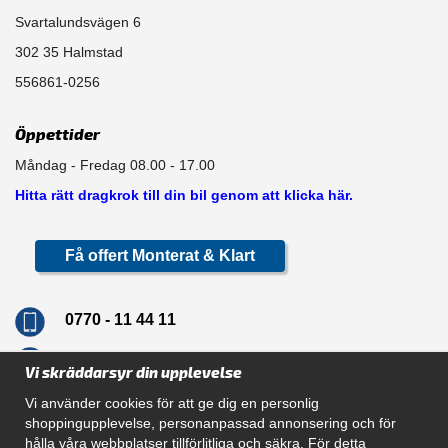
Svartalundsvägen 6
302 35 Halmstad
556861-0256
Öppettider
Måndag - Fredag 08.00 - 17.00
Hitta rätt dragkrok till din bil genom att klicka här.
Få offert Monterat & Klart
0770 - 11 44 11
info@dragkrokskungen.se
Vi skräddarsyr din upplevelse
Vi använder cookies för att ge dig en personlig
shoppingupplevelse, personanpassad annonsering och för
hålla våra webbplatser tillförlitliga och säkra. För detta