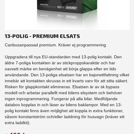
13-POLIG - PREMIUM ELSATS
Canbusanpassad premium. Kräver ej programmering.
Uppgradera till nya EU-standarden med 13-polig kontakt. Den
äldre 7-poliga kontakten är av stickproppskaraktär och har
oavsett märke en benägenhet att börja glappa efter en tids
användande. Den 13-poliga elsatsen har en bajonettfattning vilket
innebär att kontakten skruvas in ett kvarts varv för att sitta säkert.
Risken för glappkontakt elimineras. Elsatsen är av sk bypass
modell och arbetar parallellt med bilens elsystem och behöver
ingen inprogrammering. Fungerar på alla bilar. Medföljande
databox kopplas in och läser av bilens baklampor. Med en 13-
polig kontakt finns även möjlighet att koppla in extra funktioner,
såsom konstantström och/eller laddning för husvagn (kräver ett
extra laddkit).