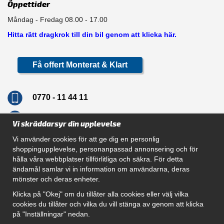
Öppettider
Måndag - Fredag 08.00 - 17.00
Hitta rätt dragkrok till din bil genom att klicka här.
Få offert Monterat & Klart
0770 - 11 44 11
info@dragkrokskungen.se
Vi skräddarsyr din upplevelse
Vi använder cookies för att ge dig en personlig
shoppingupplevelse, personanpassad annonsering och för
hålla våra webbplatser tillförlitliga och säkra. För detta
Navigation
ändamål samlar vi in information om användarna, deras
mönster och deras enheter.
Hur beställer jag
Gör Det Själv Paket
Klicka på "Okej" om du tillåter alla cookies eller välj vilka
Montera dragkrok
cookies du tillåter och vilka du vill stänga av genom att klicka
SUPPORT
på "Inställningar" nedan.
Referenser