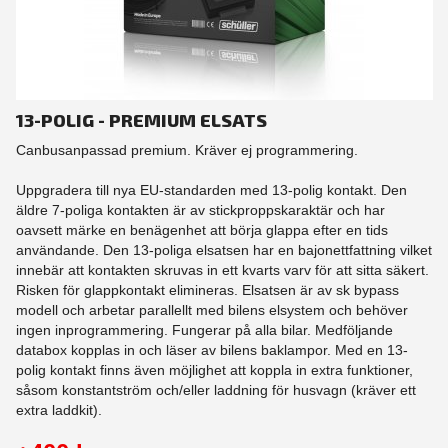
13-POLIG - PREMIUM ELSATS
Canbusanpassad premium. Kräver ej programmering.
Uppgradera till nya EU-standarden med 13-polig kontakt. Den
äldre 7-poliga kontakten är av stickproppskaraktär och har
oavsett märke en benägenhet att börja glappa efter en tids
användande. Den 13-poliga elsatsen har en bajonettfattning vilket
innebär att kontakten skruvas in ett kvarts varv för att sitta säkert.
Risken för glappkontakt elimineras. Elsatsen är av sk bypass
modell och arbetar parallellt med bilens elsystem och behöver
ingen inprogrammering. Fungerar på alla bilar. Medföljande
databox kopplas in och läser av bilens baklampor. Med en 13-
polig kontakt finns även möjlighet att koppla in extra funktioner,
såsom konstantström och/eller laddning för husvagn (kräver ett
extra laddkit).