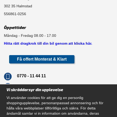
302 35 Halmstad
556861-0256
Öppettider
Måndag - Fredag 08.00 - 17.00
Hitta rätt dragkrok till din bil genom att klicka här.
Få offert Monterat & Klart
0770 - 11 44 11
info@dragkrokskungen.se
Vi skräddarsyr din upplevelse
Vi använder cookies för att ge dig en personlig
shoppingupplevelse, personanpassad annonsering och för
hålla våra webbplatser tillförlitliga och säkra. För detta
Navigation
ändamål samlar vi in information om användarna, deras