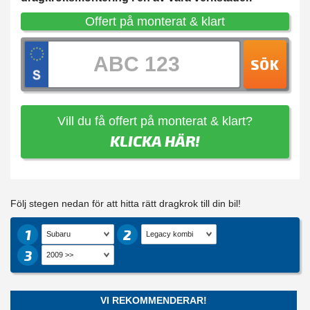
Offert på monterat & klart
SÖK
Vill du få offert på monterat & klart?
KLICKA HÄR!
Följ stegen nedan för att hitta rätt dragkrok till din bil!
1
2
3
VI REKOMMENDERAR!