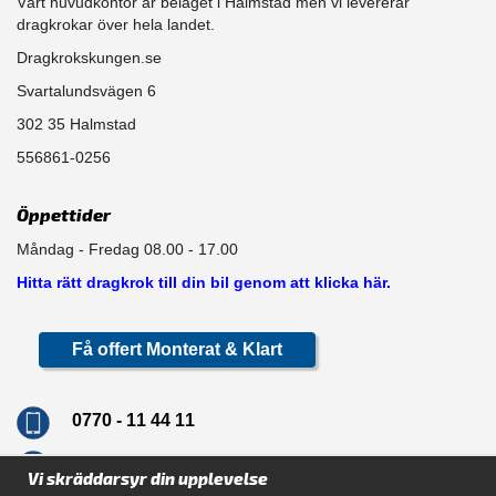
Vårt huvudkontor är beläget i Halmstad men vi levererar
dragkrokar över hela landet.
Dragkrokskungen.se
Svartalundsvägen 6
302 35 Halmstad
556861-0256
Öppettider
Måndag - Fredag 08.00 - 17.00
Hitta rätt dragkrok till din bil genom att klicka här.
Få offert Monterat & Klart
0770 - 11 44 11
info@dragkrokskungen.se
Vi skräddarsyr din upplevelse