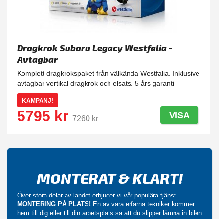
Dragkrok Subaru Legacy Westfalia -
Avtagbar
Komplett dragkrokspaket från välkända Westfalia. Inklusive
avtagbar vertikal dragkrok och elsats. 5 års garanti.
KAMPANJ!
5795 kr
VISA
7260 kr
MONTERAT & KLART!
Över stora delar av landet erbjuder vi vår populära tjänst
MONTERING PÅ PLATS!
En av våra erfarna tekniker kommer
hem till dig eller till din arbetsplats så att du slipper lämna in bilen