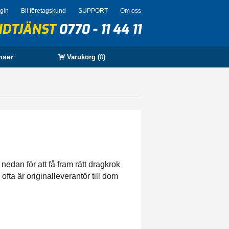
ogin
Bli företagskund
SUPPORT
Om oss
NDTJÄNST
0770 - 11 44 11
nser
Varukorg (
0
)
nedan för att få fram rätt dragkrok
ofta är originalleverantör till dom