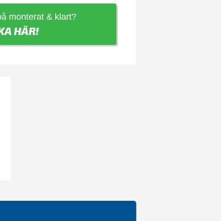
 på monterat & klart?
KA HÄR!