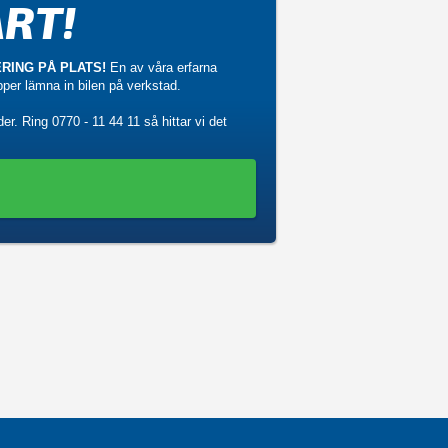
RT!
RING PÅ PLATS!
En av våra erfarna
ipper lämna in bilen på verkstad.
der. Ring
0770 - 11 44 11
så hittar vi det