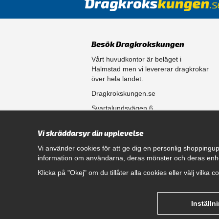
Besök Dragkrokskungen
Vårt huvudkontor är beläget i
Halmstad men vi levererar dragkrokar
över hela landet.
Dragkrokskungen.se
Svartalundsvägen 6
302 35 Halmstad
Vi skräddarsyr din upplevelse
556861-0256
Vi använder cookies för att ge dig en personlig shoppingup
information om användarna, deras mönster och deras enh
Öppettider
Klicka på "Okej" om du tillåter alla cookies eller välj vilka 
Måndag - Fredag 08.00 - 17.00
Hitta rätt dragkrok till din bil
genom att klicka här.
Inställn