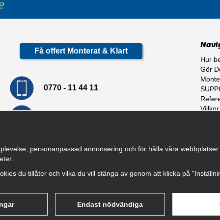
Navi
Få offert Monterat & Klart
Hur be
Gör De
Monte
0770 - 11 44 11
SUPP
Refer
Villkor
info@dragkrokskungen.se
Om o
plevelse, personanpassad annonsering och för hålla våra webbplatser til
eter.
cookies du tillåter och vilka du vill stänga av genom att klicka på "Inställ
ingar
Endast nödvändiga