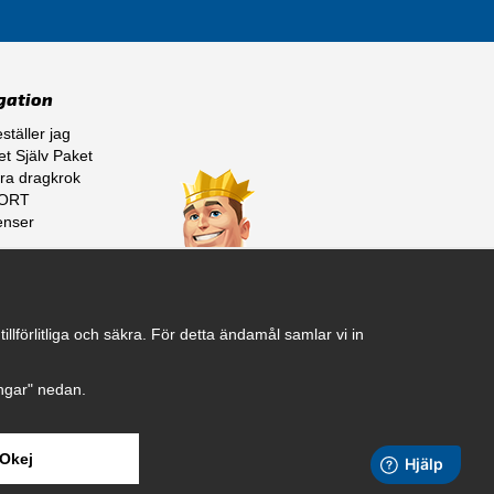
gation
ställer jag
t Själv Paket
ra dragkrok
ORT
enser
ss
lförlitliga och säkra. För detta ändamål samlar vi in
ningar" nedan.
Okej