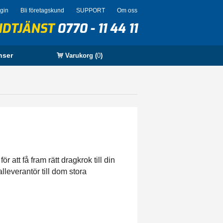
ogin
Bli företagskund
SUPPORT
Om oss
NDTJÄNST
0770 - 11 44 11
nser
Varukorg (
0
)
 att få fram rätt dragkrok till din
lleverantör till dom stora