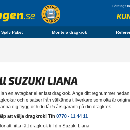
Företags l
KU
 Själv Paket
Montera dragkrok
Refere
ll SUZUKI LIANA
lan en avtagbar eller fast dragkrok. Ange ditt regnummer nedan för
gkrokar och elsatser från välkända tillverkare som ofta är origina
änna dig trygg och du får 5 års garanti på din dragkrok.
älp att välja dragkrok! Tfn
0770 - 11 44 11
 att hitta rätt dragkrok till din Suzuki Liana: