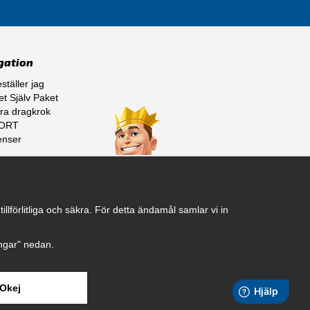
gation
ställer jag
t Själv Paket
ra dragkrok
ORT
enser
ss
lförlitliga och säkra. För detta ändamål samlar vi in
ningar" nedan.
Okej