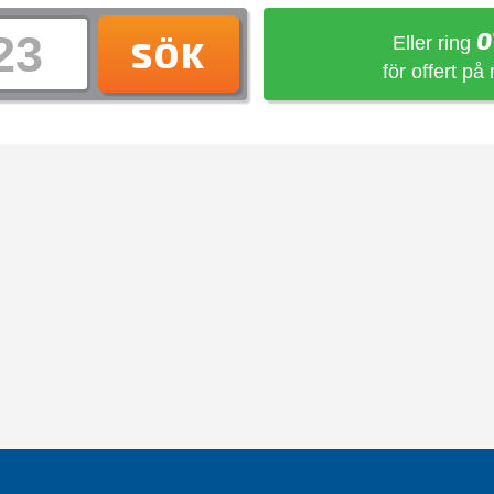
0
Eller ring
SÖK
för offert på