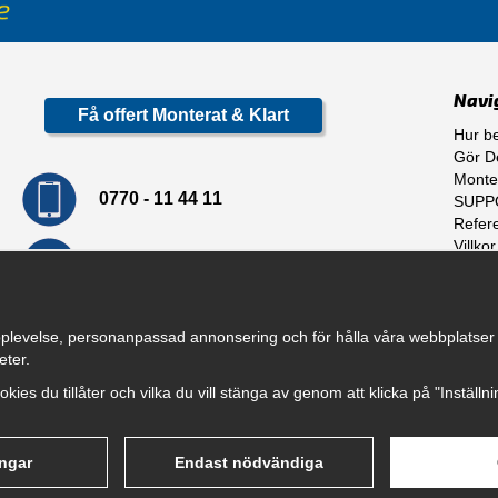
Navi
Få offert Monterat & Klart
Hur be
Gör De
Monte
0770 - 11 44 11
SUPP
Refer
Villkor
info@dragkrokskungen.se
Om o
plevelse, personanpassad annonsering och för hålla våra webbplatser til
eter.
cookies du tillåter och vilka du vill stänga av genom att klicka på "Inställ
ingar
Endast nödvändiga