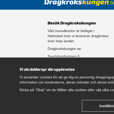
Besök Dragkrokskungen
Vårt huvudkontor är beläget i
Halmstad men vi levererar dragkrokar
över hela landet.
Dragkrokskungen.se
Svartalundsvägen 6
302 35 Halmstad
Vi skräddarsyr din upplevelse
556861-0256
Vi använder cookies för att ge dig en personlig shoppingup
information om användarna, deras mönster och deras enh
Öppettider
Klicka på "Okej" om du tillåter alla cookies eller välj vilka 
Måndag - Fredag 08.00 - 17.00
Hitta rätt dragkrok till din bil
genom att klicka här.
Inställn