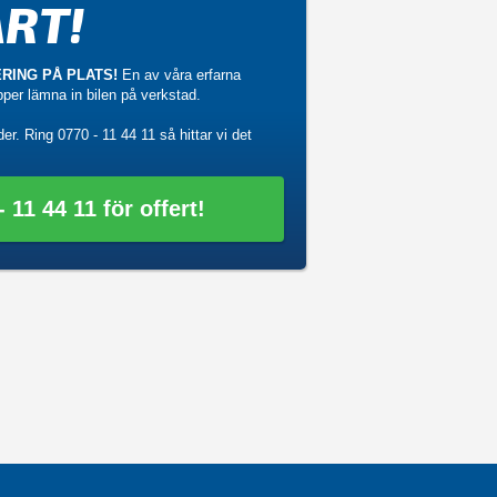
RT!
RING PÅ PLATS!
En av våra erfarna
ipper lämna in bilen på verkstad.
der. Ring
0770 - 11 44 11
så hittar vi det
 11 44 11 för offert!