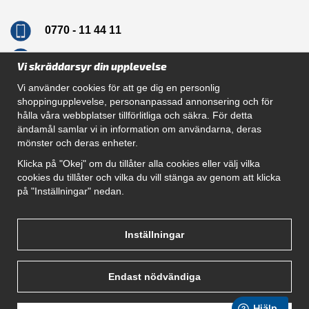
0770 - 11 44 11
info@dragkrokskungen.se
Vi skräddarsyr din upplevelse
Vi använder cookies för att ge dig en personlig
shoppingupplevelse, personanpassad annonsering och för
hålla våra webbplatser tillförlitliga och säkra. För detta
Navigation
ändamål samlar vi in information om användarna, deras
mönster och deras enheter.
Hur beställer jag
Gör Det Själv Paket
Klicka på "Okej" om du tillåter alla cookies eller välj vilka
Montera dragkrok
cookies du tillåter och vilka du vill stänga av genom att klicka
SUPPORT
på "Inställningar" nedan.
Referenser
Villkor
Om oss
Inställningar
Endast nödvändiga