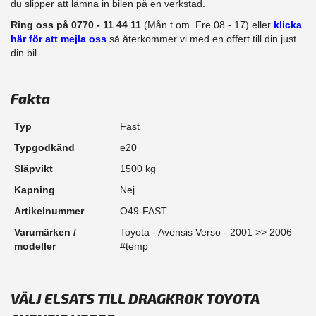
du slipper att lämna in bilen på en verkstad.
Ring oss på 0770 - 11 44 11
(Mån t.om. Fre 08 - 17) eller
klicka
här för att mejla oss
så återkommer vi med en offert till din just
din bil.
Fakta
Typ
Fast
Typgodkänd
e20
Släpvikt
1500 kg
Kapning
Nej
Artikelnummer
O49-FAST
Varumärken /
Toyota - Avensis Verso - 2001 >> 2006
modeller
#temp
VÄLJ ELSATS TILL DRAGKROK TOYOTA