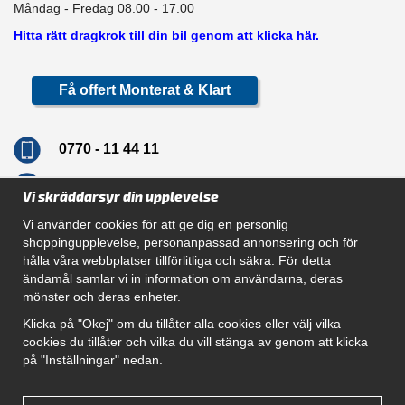
Måndag - Fredag 08.00 - 17.00
Hitta rätt dragkrok till din bil genom att klicka här.
Få offert Monterat & Klart
0770 - 11 44 11
info@dragkrokskungen.se
Vi skräddarsyr din upplevelse
Vi använder cookies för att ge dig en personlig
shoppingupplevelse, personanpassad annonsering och för
hålla våra webbplatser tillförlitliga och säkra. För detta
Navigation
ändamål samlar vi in information om användarna, deras
mönster och deras enheter.
Hur beställer jag
Gör Det Själv Paket
Klicka på "Okej" om du tillåter alla cookies eller välj vilka
Montera dragkrok
cookies du tillåter och vilka du vill stänga av genom att klicka
SUPPORT
på "Inställningar" nedan.
Referenser
Villkor