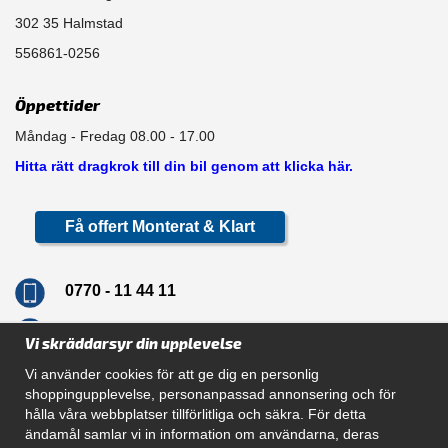
302 35 Halmstad
556861-0256
Öppettider
Måndag - Fredag 08.00 - 17.00
Hitta rätt dragkrok till din bil genom att klicka här.
Få offert Monterat & Klart
0770 - 11 44 11
info@dragkrokskungen.se
Vi skräddarsyr din upplevelse
Vi använder cookies för att ge dig en personlig
shoppingupplevelse, personanpassad annonsering och för
hålla våra webbplatser tillförlitliga och säkra. För detta
Navigation
ändamål samlar vi in information om användarna, deras