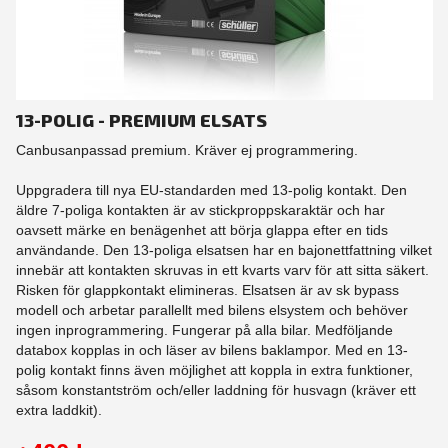
13-POLIG - PREMIUM ELSATS
Canbusanpassad premium. Kräver ej programmering.
Uppgradera till nya EU-standarden med 13-polig kontakt. Den
äldre 7-poliga kontakten är av stickproppskaraktär och har
oavsett märke en benägenhet att börja glappa efter en tids
användande. Den 13-poliga elsatsen har en bajonettfattning vilket
innebär att kontakten skruvas in ett kvarts varv för att sitta säkert.
Risken för glappkontakt elimineras. Elsatsen är av sk bypass
modell och arbetar parallellt med bilens elsystem och behöver
ingen inprogrammering. Fungerar på alla bilar. Medföljande
databox kopplas in och läser av bilens baklampor. Med en 13-
polig kontakt finns även möjlighet att koppla in extra funktioner,
såsom konstantström och/eller laddning för husvagn (kräver ett
extra laddkit).