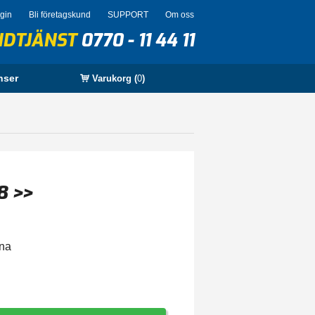
ogin
Bli företagskund
SUPPORT
Om oss
NDTJÄNST
0770 - 11 44 11
nser
Varukorg (
0
)
8 >>
rna