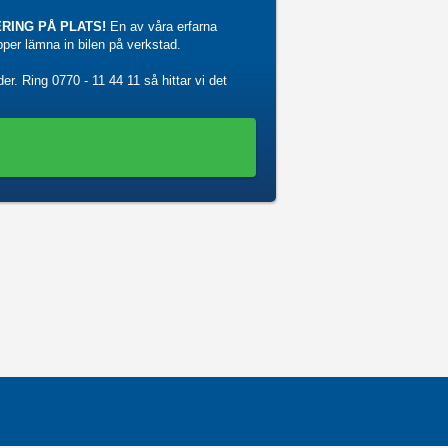
RING PÅ PLATS!
En av våra erfarna
ipper lämna in bilen på verkstad.
der. Ring
0770 - 11 44 11
så hittar vi det