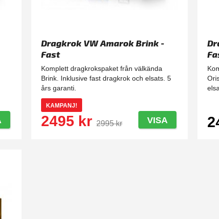
Dragkrok VW Amarok Brink -
Dr
Fast
Fa
Komplett dragkrokspaket från välkända
Kom
Brink. Inklusive fast dragkrok och elsats. 5
Ori
års garanti.
elsa
KAMPANJ!
2495 kr
2
A
VISA
2995 kr