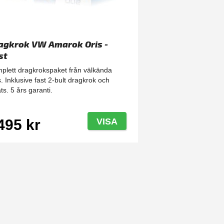
agkrok VW Amarok Oris -
st
plett dragkrokspaket från välkända
s. Inklusive fast 2-bult dragkrok och
ts. 5 års garanti.
495 kr
VISA