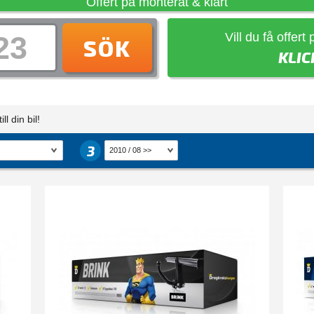
Offert på monterat & klart
Vill du få offert
SÖK
KLIC
ll din bil!
3