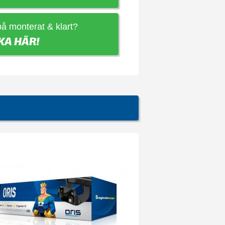
 på monterat & klart?
KA HÄR!