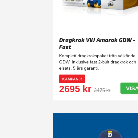
Dragkrok VW Amarok GDW -
Fast
Komplett dragkrokspaket från välkända
GDW. Inklusive fast 2-bult dragkrok och
elsats. 5 års garanti.
KAMPANJ!
2695 kr
VIS
3475 kr