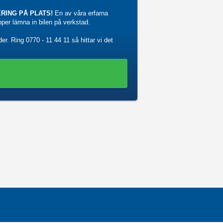
RING PÅ PLATS!
En av våra erfarna
ipper lämna in bilen på verkstad.
der. Ring
0770 - 11 44 11
så hittar vi det