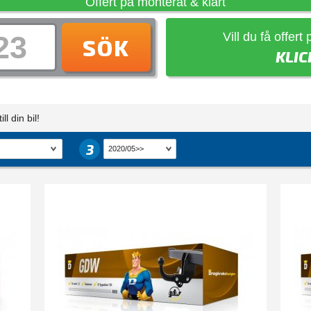
Offert på monterat & klart
Vill du få offert
SÖK
KLIC
ll din bil!
3