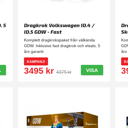
. 5
Dragkrok Volkswagen ID.4 /
Dr
ID.5 GDW - Fast
Sk
Komplett dragkrokspaket från välkända
Kom
GDW. Inklusive fast dragkrok och elsats. 5
GDW
års garanti.
års
KAMPANJ!
K
3495 kr
3
A
VISA
4375 kr