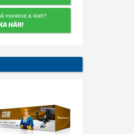
 på monterat & klart?
KA HÄR!