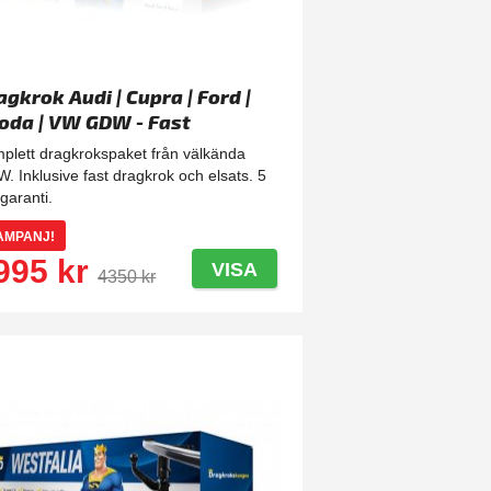
agkrok Audi | Cupra | Ford |
oda | VW GDW - Fast
plett dragkrokspaket från välkända
. Inklusive fast dragkrok och elsats. 5
 garanti.
AMPANJ!
995 kr
VISA
4350 kr