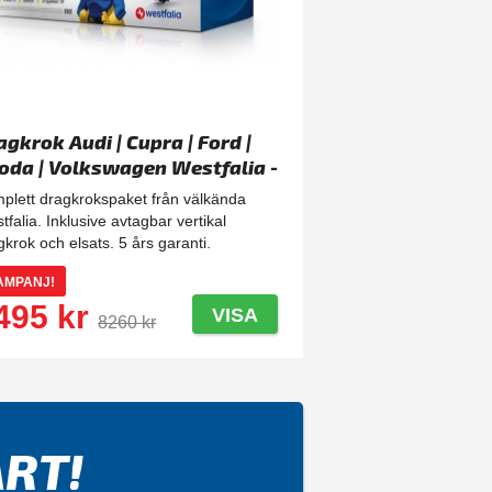
agkrok Audi | Cupra | Ford |
oda | Volkswagen Westfalia -
tagbar
plett dragkrokspaket från välkända
tfalia. Inklusive avtagbar vertikal
gkrok och elsats. 5 års garanti.
AMPANJ!
495 kr
VISA
8260 kr
RT!