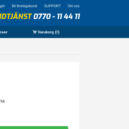
ogin
Bli företagskund
SUPPORT
Om oss
NDTJÄNST
0770 - 11 44 11
nser
Varukorg (
0
)
rna