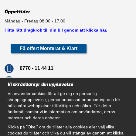
Öppettider
Måndag - Fredag 08.00 - 17.00
Hitta rätt dragkrok till din bil genom att klicka här.
Få offert Monterat & Klart
0770 - 11 44 11
info@dragkrokskungen.se
Vi skräddarsyr din upplevelse
Vi använder cookies för att ge dig en personlig
shoppingupplevelse, personanpassad annonsering och för
hålla våra webbplatser tillförlitliga och säkra. För detta
Navigation
ändamål samlar vi in information om användarna, deras
mönster och deras enheter.
Hur beställer jag
Gör Det Själv Paket
Klicka på "Okej" om du tillåter alla cookies eller välj vilka
Montera dragkrok
cookies du tillåter och vilka du vill stänga av genom att klicka