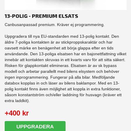
13-POLIG - PREMIUM ELSATS
Canbusanpassad premium. Kräver ej programmering.
Uppgradera till nya EU-standarden med 13-polig kontakt. Den
äldre 7-poliga kontakten är av stickproppskaraktär och har
oavsett märke en benägenhet att börja glappa efter en tids
användande. Den 13-poliga elsatsen har en bajonettfattning vilket
innebär att kontakten skruvas in ett kvarts varv för att sitta säkert.
Risken för glappkontakt elimineras. Elsatsen är av sk bypass
modell och arbetar parallellt med bilens elsystem och behöver
ingen inprogrammering. Fungerar på alla bilar. Medföljande
databox kopplas in och läser av bilens baklampor. Med en 13-
polig kontakt finns även möjlighet att koppla in extra funktioner,
såsom konstantström och/eller laddning för husvagn (kräver ett
extra laddkit).
+400 kr
UPPGRADERA