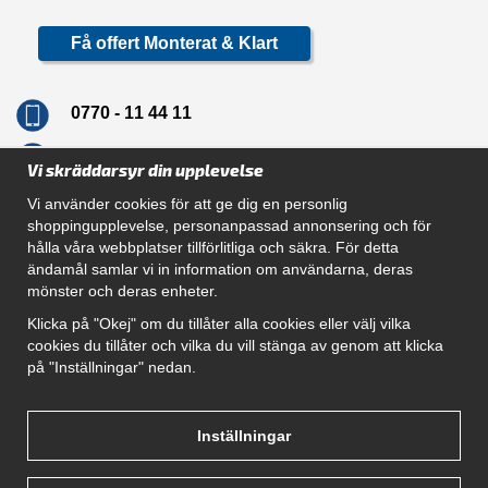
Få offert Monterat & Klart
0770 - 11 44 11
info@dragkrokskungen.se
Vi skräddarsyr din upplevelse
Vi använder cookies för att ge dig en personlig
shoppingupplevelse, personanpassad annonsering och för
hålla våra webbplatser tillförlitliga och säkra. För detta
Navigation
ändamål samlar vi in information om användarna, deras
mönster och deras enheter.
Hur beställer jag
Gör Det Själv Paket
Klicka på "Okej" om du tillåter alla cookies eller välj vilka
Montera dragkrok
cookies du tillåter och vilka du vill stänga av genom att klicka
SUPPORT
på "Inställningar" nedan.
Referenser
Villkor
Om oss
Inställningar