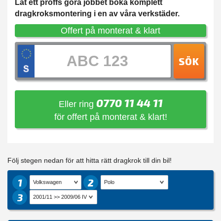
Låt ett proffs göra jobbet boka komplett
dragkroksmontering i en av våra verkstäder.
Offert på monterat & klart
SÖK
0770 11 44 11
Eller ring
för offert på monterat & klart!
Följ stegen nedan för att hitta rätt dragkrok till din bil!
1
2
3