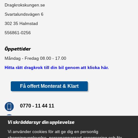
Dragkrokskungen.se
Svartalundsvägen 6
302 35 Halmstad
556861-0256
Öppettider
Måndag - Fredag 08.00 - 17.00
Hitta rätt dragkrok till din bil genom att klicka här.
Få offert Monterat & Klart
0770 - 11 44 11
info@dragkrokskungen.se
Vi skräddarsyr din upplevelse
Vi använder cookies för att ge dig en personlig
shoppingupplevelse, personanpassad annonsering och för