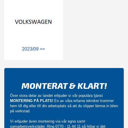
2023/09 >>
MONTERAT & KLART!
Över stora delar av landet erbjuder vi vår populära tjänst
MONTERING PÅ PLATS!
En av våra erfarna tekniker kommer
hem till dig eller till din arbetsplats så att du slipper lämna in bilen
på verkstad.
Vi erbjuder även montering via vår egna samt
samarbetsverkstäder. Ring
0770 - 11 44 11
så hittar vi det