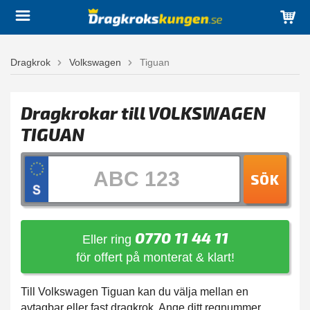
Dragkrok
Volkswagen
Tiguan
Dragkrokar till VOLKSWAGEN
TIGUAN
SÖK
0770 11 44 11
Eller ring
för offert på monterat & klart!
Till Volkswagen Tiguan kan du välja mellan en
avtagbar eller fast dragkrok. Ange ditt regnummer