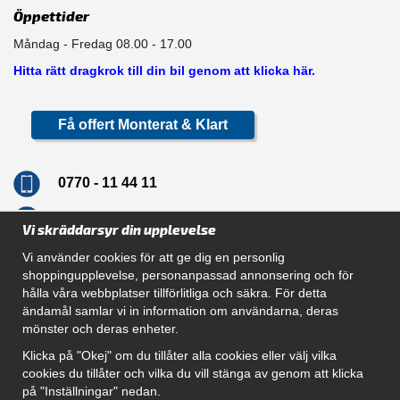
Öppettider
Måndag - Fredag 08.00 - 17.00
Hitta rätt dragkrok till din bil genom att klicka här.
Få offert Monterat & Klart
0770 - 11 44 11
info@dragkrokskungen.se
Vi skräddarsyr din upplevelse
Vi använder cookies för att ge dig en personlig
shoppingupplevelse, personanpassad annonsering och för
hålla våra webbplatser tillförlitliga och säkra. För detta
Navigation
ändamål samlar vi in information om användarna, deras
mönster och deras enheter.
Hur beställer jag
Gör Det Själv Paket
Klicka på "Okej" om du tillåter alla cookies eller välj vilka
Montera dragkrok
cookies du tillåter och vilka du vill stänga av genom att klicka
SUPPORT
på "Inställningar" nedan.