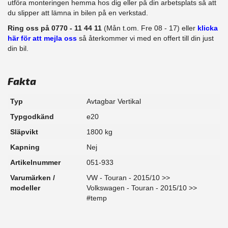
​utföra monteringen hemma hos dig eller på din arbetsplats så att
du slipper att lämna in bilen på en verkstad.
Ring oss på 0770 - 11 44 11
(Mån t.om. Fre 08 - 17) eller
klicka
här för att mejla oss
så återkommer vi med en offert till din just
din bil.
Fakta
Typ
Avtagbar Vertikal
Typgodkänd
e20
Släpvikt
1800 kg
Kapning
Nej
Artikelnummer
051-933
Varumärken /
VW - Touran - 2015/10 >>
modeller
Volkswagen - Touran - 2015/10 >>
#temp