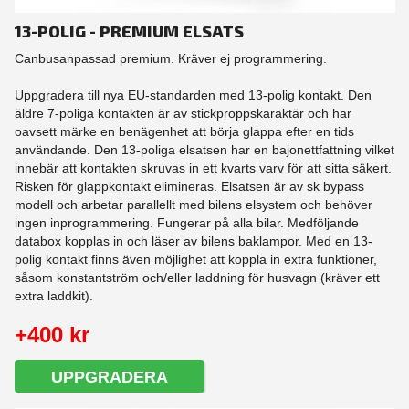
13-POLIG - PREMIUM ELSATS
Canbusanpassad premium. Kräver ej programmering.
Uppgradera till nya EU-standarden med 13-polig kontakt. Den
äldre 7-poliga kontakten är av stickproppskaraktär och har
oavsett märke en benägenhet att börja glappa efter en tids
användande. Den 13-poliga elsatsen har en bajonettfattning vilket
innebär att kontakten skruvas in ett kvarts varv för att sitta säkert.
Risken för glappkontakt elimineras. Elsatsen är av sk bypass
modell och arbetar parallellt med bilens elsystem och behöver
ingen inprogrammering. Fungerar på alla bilar. Medföljande
databox kopplas in och läser av bilens baklampor. Med en 13-
polig kontakt finns även möjlighet att koppla in extra funktioner,
såsom konstantström och/eller laddning för husvagn (kräver ett
extra laddkit).
+400 kr
UPPGRADERA