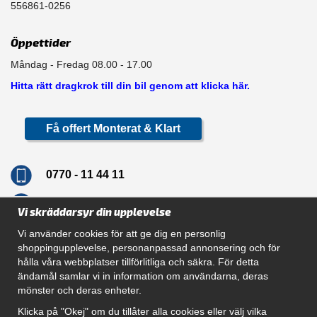
556861-0256
Öppettider
Måndag - Fredag 08.00 - 17.00
Hitta rätt dragkrok till din bil genom att klicka här.
Få offert Monterat & Klart
0770 - 11 44 11
info@dragkrokskungen.se
Vi skräddarsyr din upplevelse
Vi använder cookies för att ge dig en personlig
shoppingupplevelse, personanpassad annonsering och för
hålla våra webbplatser tillförlitliga och säkra. För detta
Navigation
ändamål samlar vi in information om användarna, deras
mönster och deras enheter.
Hur beställer jag
Gör Det Själv Paket
Klicka på "Okej" om du tillåter alla cookies eller välj vilka