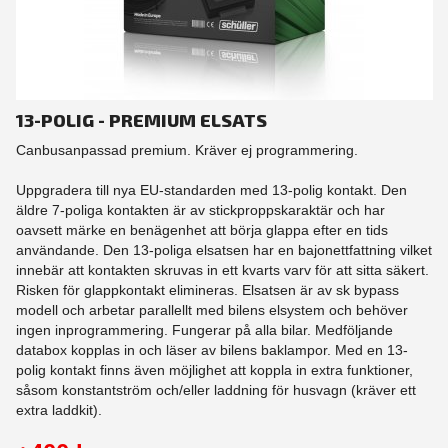
13-POLIG - PREMIUM ELSATS
Canbusanpassad premium. Kräver ej programmering.
Uppgradera till nya EU-standarden med 13-polig kontakt. Den
äldre 7-poliga kontakten är av stickproppskaraktär och har
oavsett märke en benägenhet att börja glappa efter en tids
användande. Den 13-poliga elsatsen har en bajonettfattning vilket
innebär att kontakten skruvas in ett kvarts varv för att sitta säkert.
Risken för glappkontakt elimineras. Elsatsen är av sk bypass
modell och arbetar parallellt med bilens elsystem och behöver
ingen inprogrammering. Fungerar på alla bilar. Medföljande
databox kopplas in och läser av bilens baklampor. Med en 13-
polig kontakt finns även möjlighet att koppla in extra funktioner,
såsom konstantström och/eller laddning för husvagn (kräver ett
extra laddkit).