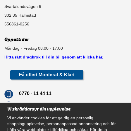
Svartalundsvägen 6
302 35 Halmstad
556861-0256
Öppettider
Måndag - Fredag 08.00 - 17.00
Hitta rätt dragkrok till din bil genom att klicka här.
Få offert Monterat & Klart
0770 - 11 44 11
info@dragkrokskungen.se
Vi skräddarsyr din upplevelse
Vi använder cookies för att ge dig en personlig
shoppingupplevelse, personanpassad annonsering och för
hålla våra webbplatser tillförlitliga och säkra. För detta