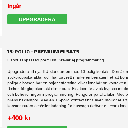
Ingår
UPPGRADERA
13-POLIG - PREMIUM ELSATS
Canbusanpassad premium. Kräver ej programmering.
Uppgradera till nya EU-standarden med 13-polig kontakt. Den äldre
stickproppskaraktär och har oavsett märke en benägenhet att börj
poliga elsatsen har en bajonettfattning vilket innebär att kontakten sk
Risken för glappkontakt elimineras. Elsatsen är av sk bypass model
och behöver ingen inprogrammering. Fungerar på alla bilar. Medfö
bilens baklampor. Med en 13-polig kontakt finns även möjlighet att
konstantström och/eller laddning för husvagn (kräver ett extra laddk
+400 kr