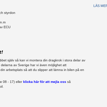
LÄS ME
ch styrdon
 m.m
 av ECU
t!
jobbet själv så kan vi montera din dragkrok i stora delar av
ra delarna av Sverige har vi även möjlighet att
in arbetsplats så att du slipper att lämna in bilen på en
e 08 - 17) eller
klicka här för att mejla oss
så
il.