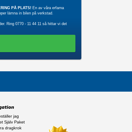
RING PÅ PLATS!
En av våra erfarna
ipper lämna in bilen på verkstad.
der. Ring
0770 - 11 44 11
så hittar vi det
gation
ställer jag
t Själv Paket
ra dragkrok