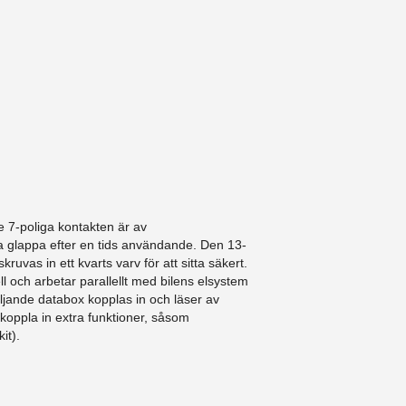
 7-poliga kontakten är av
a glappa efter en tids användande. Den 13-
ruvas in ett kvarts varv för att sitta säkert.
l och arbetar parallellt med bilens elsystem
ljande databox kopplas in och läser av
 koppla in extra funktioner, såsom
it).