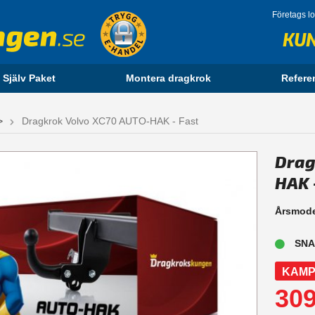
Företags l
KU
 Själv Paket
Montera dragkrok
Refere
>
Dragkrok Volvo XC70 AUTO-HAK - Fast
Drag
HAK 
Årsmode
SNA
KAMP
309