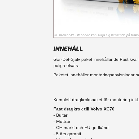
Illustrativ bild. Utseende kan skilja sig beroende på bilmod
INNEHÅLL
Gör-Det-Själv paket innehållande Fast kval
poliga elsats.
Paketet innehåller monteringsanvisningar så
Komplett dragkrokspaket för montering inkl:
Fast dragkrok till Volvo XC70
- Bultar
- Muttrar
- CE-märkt och EU godkänd
​- 5 års garanti