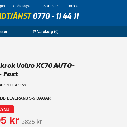
ogin
Bli företagskund
SUPPORT
Om oss
NDTJÄNST
0770 - 11 44 11
nser
Varukorg (
0
)
krok Volvo XC70 AUTO-
- Fast
ll:
2007/09 >>
BB LEVERANS 3-5 DAGAR
ANJ!
5 kr
3825 kr