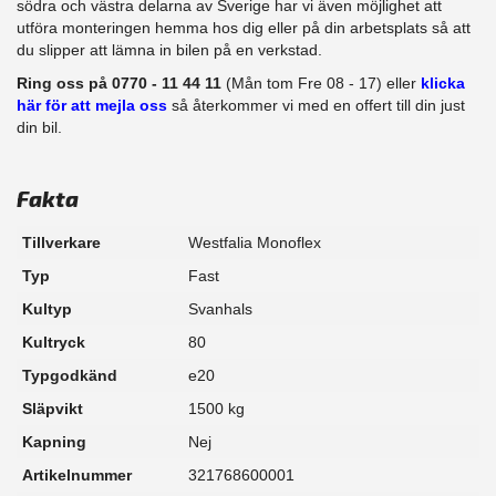
södra och västra delarna av Sverige har vi även möjlighet att
​utföra monteringen hemma hos dig eller på din arbetsplats så att
du slipper att lämna in bilen på en verkstad.
Ring oss på 0770 - 11 44 11
(Mån tom Fre 08 - 17) eller
klicka
här för att mejla oss
så återkommer vi med en offert till din just
din bil.
Fakta
Tillverkare
Westfalia Monoflex
Typ
Fast
Kultyp
Svanhals
Kultryck
80
Typgodkänd
e20
Släpvikt
1500 kg
Kapning
Nej
Artikelnummer
321768600001