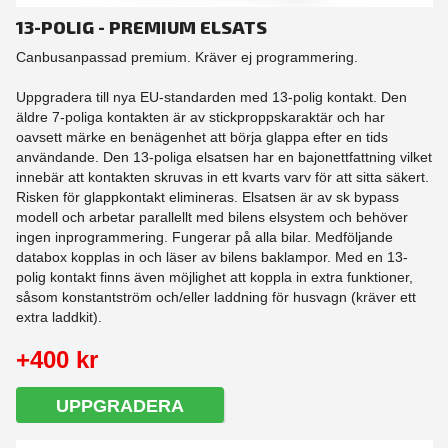
13-POLIG - PREMIUM ELSATS
Canbusanpassad premium. Kräver ej programmering.
Uppgradera till nya EU-standarden med 13-polig kontakt. Den
äldre 7-poliga kontakten är av stickproppskaraktär och har
oavsett märke en benägenhet att börja glappa efter en tids
användande. Den 13-poliga elsatsen har en bajonettfattning vilket
innebär att kontakten skruvas in ett kvarts varv för att sitta säkert.
Risken för glappkontakt elimineras. Elsatsen är av sk bypass
modell och arbetar parallellt med bilens elsystem och behöver
ingen inprogrammering. Fungerar på alla bilar. Medföljande
databox kopplas in och läser av bilens baklampor. Med en 13-
polig kontakt finns även möjlighet att koppla in extra funktioner,
såsom konstantström och/eller laddning för husvagn (kräver ett
extra laddkit).
+400 kr
UPPGRADERA