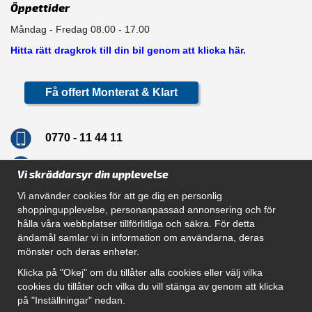
Öppettider
Måndag - Fredag 08.00 - 17.00
Hitta rätt dragkrok till din bil genom att klicka här.
Få offert Monterat & Klart
0770 - 11 44 11
info@dragkrokskungen.se
Vi skräddarsyr din upplevelse
Vi använder cookies för att ge dig en personlig
shoppingupplevelse, personanpassad annonsering och för
hålla våra webbplatser tillförlitliga och säkra. För detta
Navigation
ändamål samlar vi in information om användarna, deras
mönster och deras enheter.
Hur beställer jag
Gör Det Själv Paket
Klicka på "Okej" om du tillåter alla cookies eller välj vilka
Montera dragkrok
cookies du tillåter och vilka du vill stänga av genom att klicka
SUPPORT
på "Inställningar" nedan.