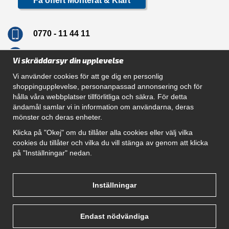
Få offert Monterat & Klart
0770 - 11 44 11
info@dragkrokskungen.se
Vi skräddarsyr din upplevelse
Vi använder cookies för att ge dig en personlig
shoppingupplevelse, personanpassad annonsering och för
hålla våra webbplatser tillförlitliga och säkra. För detta
Navigation
ändamål samlar vi in information om användarna, deras
mönster och deras enheter.
Hur beställer jag
Gör Det Själv Paket
Klicka på "Okej" om du tillåter alla cookies eller välj vilka
Montera dragkrok
cookies du tillåter och vilka du vill stänga av genom att klicka
SUPPORT
på "Inställningar" nedan.
Referenser
Villkor
Om oss
Inställningar
Endast nödvändiga